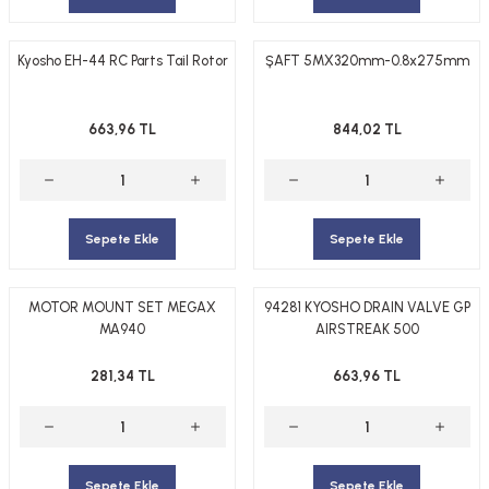
Kyosho EH-44 RC Parts Tail Rotor
ŞAFT 5MX320mm-0.8x275mm
663,96 TL
844,02 TL
Sepete Ekle
Sepete Ekle
MOTOR MOUNT SET MEGAX
94281 KYOSHO DRAIN VALVE GP
MA940
AIRSTREAK 500
281,34 TL
663,96 TL
Sepete Ekle
Sepete Ekle