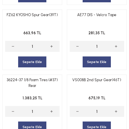
FZ62 KYOSHO Spur Gear(39T)
AE77 DIS - Velcro Tape
663,96 TL
281,35 TL
Sepete Ekle
Sepete Ekle
36224-37 1/8 Foam Tires (#37)
VS008B 2nd Spur Gear(46T)
Rear
1.383,25 TL
675,19 TL
Sepete Ekle
Sepete Ekle