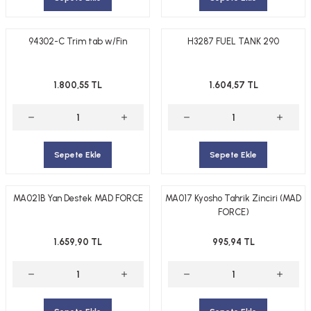
94302-C Trim tab w/Fin
H3287 FUEL TANK 290
1.800,55 TL
1.604,57 TL
Sepete Ekle
Sepete Ekle
MA021B Yan Destek MAD FORCE
MA017 Kyosho Tahrik Zinciri (MAD
FORCE)
1.659,90 TL
995,94 TL