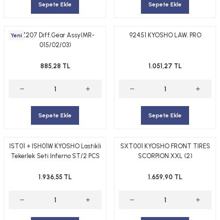
Sepete Ekle
Sepete Ekle
MZ207 Diff.Gear Assy(MR-
92451 KYOSHO LAW. PRO
Yeni
015/02/03)
885,28 TL
1.051,27 TL
Sepete Ekle
Sepete Ekle
IST01 + ISH01W KYOSHO Lastikli
SXT001 KYOSHO FRONT TIRES
Tekerlek Seti Inferno ST/2 PCS
SCORPION XXL (2)
1.936,55 TL
1.659,90 TL