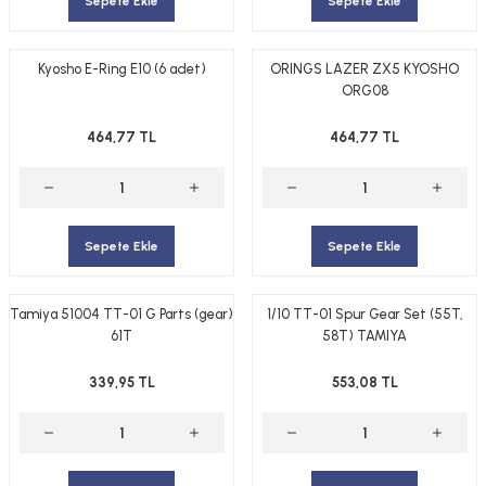
Sepete Ekle
Sepete Ekle
Kyosho E-Ring E10 (6 adet)
ORINGS LAZER ZX5 KYOSHO
ORG08
464,77 TL
464,77 TL
Sepete Ekle
Sepete Ekle
Tamiya 51004 TT-01 G Parts (gear)
1/10 TT-01 Spur Gear Set (55T,
61T
58T) TAMIYA
339,95 TL
553,08 TL