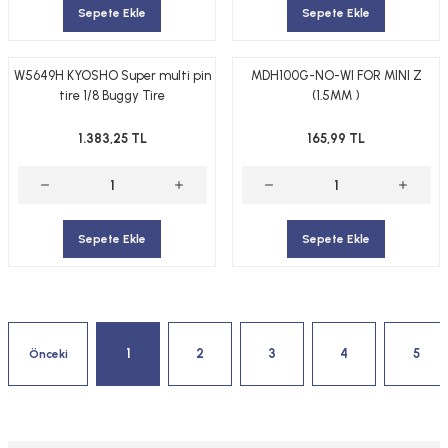
Sepete Ekle
Sepete Ekle
W5649H KYOSHO Super multi pin
MDH100G-NO-WI FOR MINI Z
tire 1/8 Buggy Tire
(1.5MM )
1.383,25 TL
165,99 TL
Sepete Ekle
Sepete Ekle
1
2
3
4
5