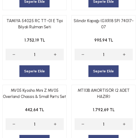
Sepete Ekle
Sepete Ekle
TAMIYA 54025 RC TT-01 E Tipi
Silindir Kapağı (GXR18 SP) 74017-
Bilyalı Rulman Seti
07
1.752,19 TL
995,94 TL
Sepete Ekle
Sepete Ekle
MV05 Kyosho Mini Z MV05
MT113B AMORTİSÖR (2 ADET
Overland Chassis & Small Parts Set
HAZIR)
442,64 TL
1.792,69 TL