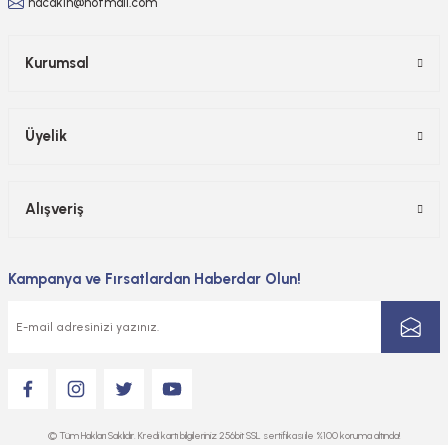
hacakin@hotmail.com
Kurumsal
Üyelik
Alışveriş
Kampanya ve Fırsatlardan Haberdar Olun!
© Tüm Hakları Saklıdır. Kredi kartı bilgileriniz 256bit SSL sertifikası ile %100 koruma altında!