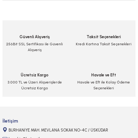
Bu ürünün fiyat bilgisi, resim, ürün açıklamalarında ve diğer konularda
yetersiz gördüğünüz noktaları öneri formunu kullanarak tarafımıza
iletebilirsiniz.
Görüş ve önerileriniz için teşekkür ederiz.
Güvenli Alışveriş
Taksit Seçenekleri
Ürün resmi kalitesiz, bozuk veya görüntülenemiyor.
256Bit SSL Sertifikası ile Güvenli
Kredi Kartına Taksit Seçenekleri
Alışveriş
Ürün açıklamasında eksik bilgiler bulunuyor.
Ürün bilgilerinde hatalar bulunuyor.
Ürün fiyatı diğer sitelerden daha pahalı.
Ücretsiz Kargo
Havale ve Eft
Bu ürüne benzer farklı alternatifler olmalı.
3.000 TL ve Üzeri Alışverişlerde
Havale ve Eft ile Kolay Ödeme
Ücretsiz Kargo
Seçenekleri
Gönder
İletişim
BURHANİYE MAH. MEVLANA SOKAK NO-4C / ÜSKÜDAR