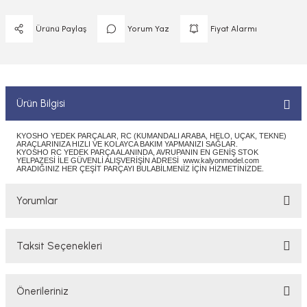
 ELEKTRONİKLER
MPARALAR
1/400 ÖLÇEK GEMİLER
Ürünü Paylaş
Yorum Yaz
Fiyat Alarmı
Sİ BOYALAR
ERİ
ÇLARI
1/48 ÖLÇEK GEMİLER
ANDALAR
 ARAÇLAR
NSE
1/500 ÖLÇEK GEMİLER
BOYALAR P/C
Ürün Bilgisi
K SPEED CONTROL
1/550 ÖLÇEK GEMİLER
Y BOYALAR
KYOSHO YEDEK PARÇALAR, RC (KUMANDALI ARABA, HELO, UÇAK, TEKNE)
ARAÇLARINIZA HIZLI VE KOLAYCA BAKIM YAPMANIZI SAĞLAR.
1/700 ÖLÇEK GEMİLER
KYOSHO RC YEDEK PARÇA ALANINDA, AVRUPANIN EN GENİŞ STOK
YELPAZESİ İLE GÜVENLİ ALIŞVERİŞİN ADRESİ www.kalyonmodel.com
ARADIĞINIZ HER ÇEŞİT PARÇAYI BULABİLMENİZ İÇİN HİZMETİNİZDE.
1/72 ÖLÇEK GEMİLER
Yorumlar
Taksit Seçenekleri
Bu ürüne ilk yorumu siz yapın!
Önerileriniz
Yorum Yaz/Add Comment