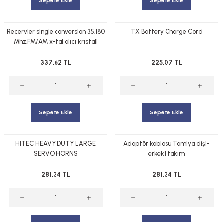
Sepete Ekle
Sepete Ekle
Recervier single conversion 35.180
TX Battery Charge Cord
Mhz.FM/AM x-tal alıcı krıstali
337,62 TL
225,07 TL
Sepete Ekle
Sepete Ekle
HITEC HEAVY DUTY LARGE
Adaptör kablosu Tamiya dişi-
SERVO HORNS
erkek1 takım
281,34 TL
281,34 TL