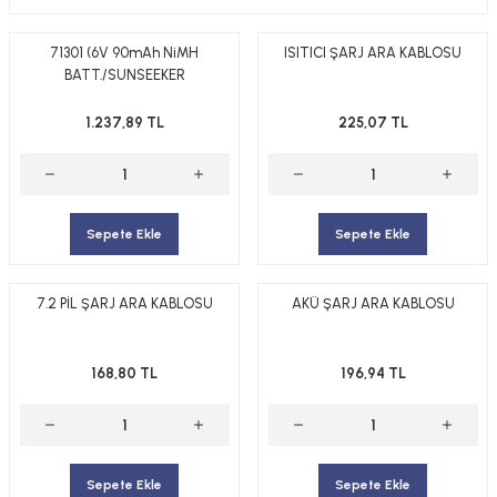
 ELEKTRONİKLER
MPARALAR
1/400 ÖLÇEK GEMİLER
Sİ BOYALAR
71301 (6V 90mAh NiMH
ISITICI ŞARJ ARA KABLOSU
BATT./SUNSEEKER
ERİ
ÇLARI
1/48 ÖLÇEK GEMİLER
1.237,89 TL
225,07 TL
ANDALAR
 ARAÇLAR
NSE
1/500 ÖLÇEK GEMİLER
BOYALAR P/C
K SPEED CONTROL
1/550 ÖLÇEK GEMİLER
Y BOYALAR
Sepete Ekle
Sepete Ekle
1/700 ÖLÇEK GEMİLER
1/72 ÖLÇEK GEMİLER
7.2 PİL ŞARJ ARA KABLOSU
AKÜ ŞARJ ARA KABLOSU
168,80 TL
196,94 TL
Sepete Ekle
Sepete Ekle