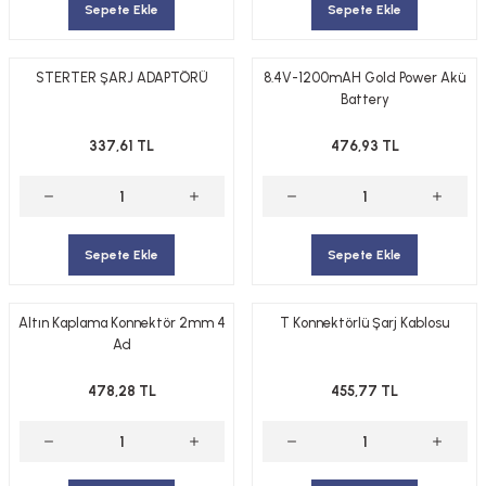
Sepete Ekle
Sepete Ekle
STERTER ŞARJ ADAPTÖRÜ
8.4V-1200mAH Gold Power Akü
Battery
337,61 TL
476,93 TL
Sepete Ekle
Sepete Ekle
Altın Kaplama Konnektör 2mm 4
T Konnektörlü Şarj Kablosu
Ad
478,28 TL
455,77 TL