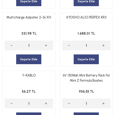
Sepete Ekle
Sepete Ekle
Multicharge Adpater 2-3s XH
KYOSHO ALICI PERFEX KR3
331,98 TL
1.688,01 TL
Sepete Ekle
Sepete Ekle
Y-KABLO
6V 130Mah Mini Battery Pack For
Mini Z Formula Boates
56,27 TL
956,55 TL