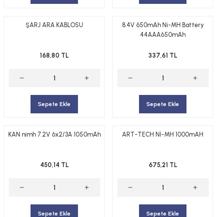
ŞARJ ARA KABLOSU
8.4V 650mAh Ni-MH Battery
44AAA650mAh
168,80 TL
337,61 TL
Sepete Ekle
Sepete Ekle
KAN nimh 7.2V 6x2/3A 1050mAh
ART-TECH Nİ-MH 1000mAH
450,14 TL
675,21 TL
Sepete Ekle
Sepete Ekle