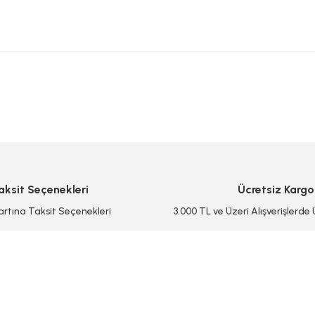
 yetersiz gördüğünüz noktaları öneri formunu kullanarak tarafımıza iletebilirsi
Bu ürüne ilk yorumu siz yapın!
Yorum Yaz/Add Comment
aksit Seçenekleri
Ücretsiz Kargo
artına Taksit Seçenekleri
3.000 TL ve Üzeri Alışverişlerde
Gönder