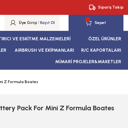
Sipariş Takip
Üye Girişi
/
Kayıt Ol
Sepet
TIRICI VE ESKİTME MALZEMELERİ
ÖZEL ÜRÜNLER
LER
AIRBRUSH VE EKİPMANLARI
R/C KAPORTALARI
MİMARİ PROJELER&MAKETLER
ni Z Formula Boates
tery Pack For Mini Z Formula Boates