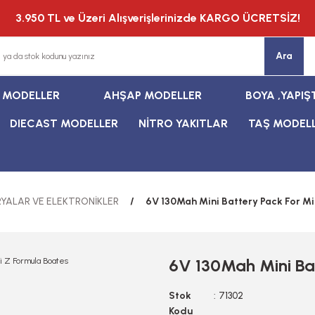
3.950 TL ve Üzeri Alışverişlerinizde KARGO ÜCRETSİZ!
Ara
T MODELLER
AHŞAP MODELLER
BOYA ,YAPIŞ
DIECAST MODELLER
NİTRO YAKITLAR
TAŞ MODEL
YALAR VE ELEKTRONİKLER
6V 130Mah Mini Battery Pack For Mi
6V 130Mah Mini Bat
Stok
71302
Kodu