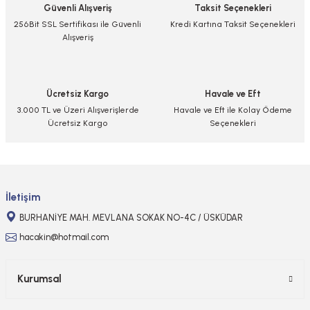
Güvenli Alışveriş
Taksit Seçenekleri
 ELEKTRONİKLER
MPARALAR
1/400 ÖLÇEK GEMİLER
256Bit SSL Sertifikası ile Güvenli
Kredi Kartına Taksit Seçenekleri
Sİ BOYALAR
Alışveriş
ERİ
ÇLARI
1/48 ÖLÇEK GEMİLER
ANDALAR
 ARAÇLAR
NSE
1/500 ÖLÇEK GEMİLER
Ücretsiz Kargo
Havale ve Eft
BOYALAR P/C
3.000 TL ve Üzeri Alışverişlerde
Havale ve Eft ile Kolay Ödeme
K SPEED CONTROL
1/550 ÖLÇEK GEMİLER
Ücretsiz Kargo
Seçenekleri
Y BOYALAR
1/700 ÖLÇEK GEMİLER
1/72 ÖLÇEK GEMİLER
İletişim
BURHANİYE MAH. MEVLANA SOKAK NO-4C / ÜSKÜDAR
hacakin@hotmail.com
Kurumsal