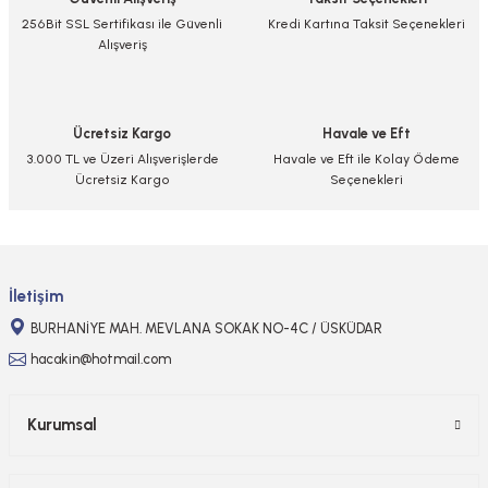
Ürün resmi kalitesiz, bozuk veya görüntülenemiyor.
256Bit SSL Sertifikası ile Güvenli
Kredi Kartına Taksit Seçenekleri
Alışveriş
Ürün açıklamasında eksik bilgiler bulunuyor.
Ürün bilgilerinde hatalar bulunuyor.
Ürün fiyatı diğer sitelerden daha pahalı.
Ücretsiz Kargo
Havale ve Eft
Bu ürüne benzer farklı alternatifler olmalı.
3.000 TL ve Üzeri Alışverişlerde
Havale ve Eft ile Kolay Ödeme
Ücretsiz Kargo
Seçenekleri
Gönder
İletişim
BURHANİYE MAH. MEVLANA SOKAK NO-4C / ÜSKÜDAR
hacakin@hotmail.com
Kurumsal