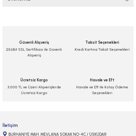
Yorum Yaz/Add Comment
Bu ürünün fiyat bilgisi, resim, ürün açıklamalarında ve diğer konularda
yetersiz gördüğünüz noktaları öneri formunu kullanarak tarafımıza
iletebilirsiniz.
Görüş ve önerileriniz için teşekkür ederiz.
Güvenli Alışveriş
Taksit Seçenekleri
Ürün resmi kalitesiz, bozuk veya görüntülenemiyor.
256Bit SSL Sertifikası ile Güvenli
Kredi Kartına Taksit Seçenekleri
Alışveriş
Ürün açıklamasında eksik bilgiler bulunuyor.
Ürün bilgilerinde hatalar bulunuyor.
Ürün fiyatı diğer sitelerden daha pahalı.
Ücretsiz Kargo
Havale ve Eft
Bu ürüne benzer farklı alternatifler olmalı.
3.000 TL ve Üzeri Alışverişlerde
Havale ve Eft ile Kolay Ödeme
Ücretsiz Kargo
Seçenekleri
Gönder
İletişim
BURHANİYE MAH. MEVLANA SOKAK NO-4C / ÜSKÜDAR