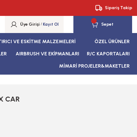
Sipariş Takip
Üye Girişi
/
Kayıt Ol
Sepet
TIRICI VE ESKİTME MALZEMELERİ
ÖZEL ÜRÜNLER
LER
AIRBRUSH VE EKİPMANLARI
R/C KAPORTALARI
MİMARİ PROJELER&MAKETLER
X CAR