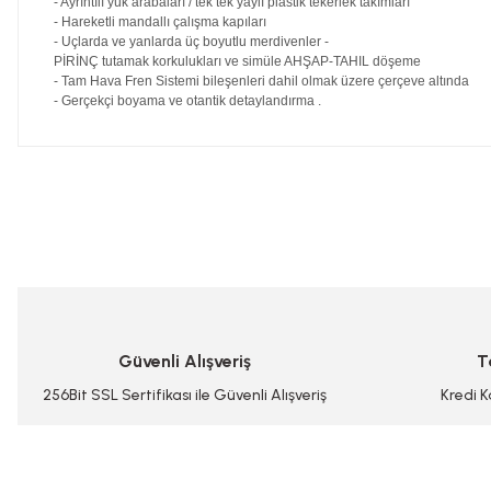
- Ayrıntılı yük arabaları / tek tek yaylı plastik tekerlek takımları
- Hareketli mandallı çalışma kapıları
- Uçlarda ve yanlarda üç boyutlu merdivenler -
PİRİNÇ tutamak korkulukları ve simüle AHŞAP-TAHIL döşeme
- Tam Hava Fren Sistemi bileşenleri dahil olmak üzere çerçeve altında
- Gerçekçi boyama ve otantik detaylandırma .
Bu ürünün fiyat bilgisi, resim, ürün açıklamalarında ve diğer konularda
Görüş ve önerileriniz için teşekkür ederiz.
Ürün resmi kalitesiz, bozuk veya görüntülenemiyor.
Ürün açıklamasında eksik bilgiler bulunuyor.
Ürün bilgilerinde hatalar bulunuyor.
Güvenli Alışveriş
T
Ürün fiyatı diğer sitelerden daha pahalı.
Bu ürüne benzer farklı alternatifler olmalı.
256Bit SSL Sertifikası ile Güvenli Alışveriş
Kredi K