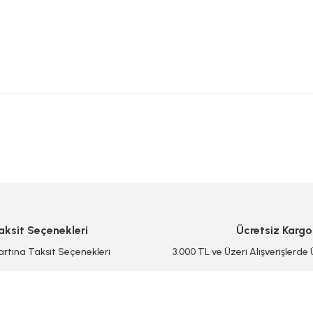
 yetersiz gördüğünüz noktaları öneri formunu kullanarak tarafımıza iletebilirsi
Bu ürüne ilk yorumu siz yapın!
Yorum Yaz/Add Comment
aksit Seçenekleri
Ücretsiz Kargo
artına Taksit Seçenekleri
3.000 TL ve Üzeri Alışverişlerde