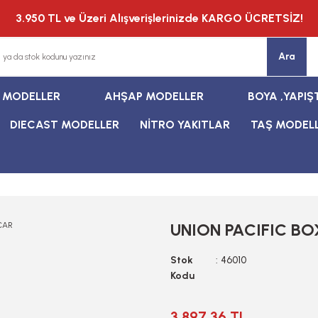
3.950 TL ve Üzeri Alışverişlerinizde KARGO ÜCRETSİZ!
Ara
T MODELLER
AHŞAP MODELLER
BOYA ,YAPIŞ
DIECAST MODELLER
NİTRO YAKITLAR
TAŞ MODEL
UNION PACIFIC BO
Stok
46010
Kodu
3.897,36 TL