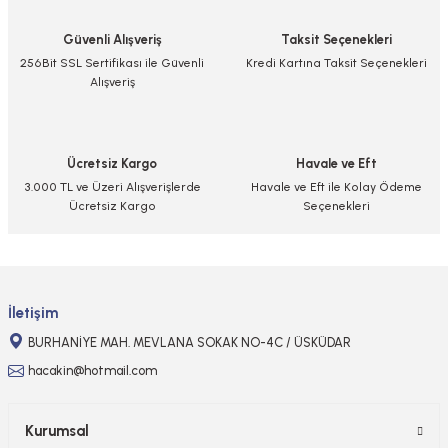
Görüş ve önerileriniz için teşekkür ederiz.
Güvenli Alışveriş
Taksit Seçenekleri
Ürün resmi kalitesiz, bozuk veya görüntülenemiyor.
256Bit SSL Sertifikası ile Güvenli
Kredi Kartına Taksit Seçenekleri
Alışveriş
Ürün açıklamasında eksik bilgiler bulunuyor.
Ürün bilgilerinde hatalar bulunuyor.
Ürün fiyatı diğer sitelerden daha pahalı.
Ücretsiz Kargo
Havale ve Eft
Bu ürüne benzer farklı alternatifler olmalı.
3.000 TL ve Üzeri Alışverişlerde
Havale ve Eft ile Kolay Ödeme
Ücretsiz Kargo
Seçenekleri
Gönder
İletişim
BURHANİYE MAH. MEVLANA SOKAK NO-4C / ÜSKÜDAR
hacakin@hotmail.com
Kurumsal