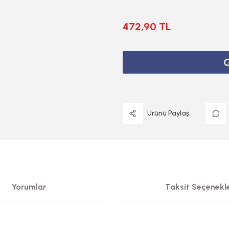
472,90 TL
G
Ürünü Paylaş
Yorumlar
Taksit Seçenekle