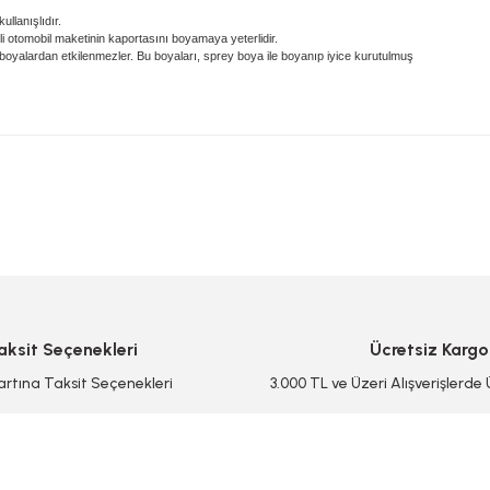
llanışlıdır.
kli otomobil maketinin kaportasını boyamaya yeterlidir.
boyalardan etkilenmezler. Bu boyaları, sprey boya ile boyanıp iyice kurutulmuş
 yetersiz gördüğünüz noktaları öneri formunu kullanarak tarafımıza iletebilirsi
Bu ürüne ilk yorumu siz yapın!
Yorum Yaz/Add Comment
aksit Seçenekleri
Ücretsiz Kargo
artına Taksit Seçenekleri
3.000 TL ve Üzeri Alışverişlerde