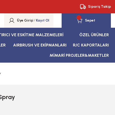
Sipariş Takip
Üye Girişi
/
Kayıt Ol
Sepet
TIRICI VE ESKİTME MALZEMELERİ
ÖZEL ÜRÜNLER
LER
AIRBRUSH VE EKİPMANLARI
R/C KAPORTALARI
MİMARİ PROJELER&MAKETLER
y
 Spray