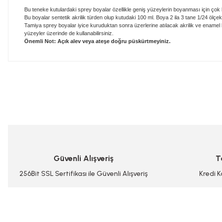
Bu teneke kutulardaki sprey boyalar özellikle geniş yüzeylerin boyanması için çok ku
Bu boyalar sentetik akrilik türden olup kutudaki 100 ml. Boya 2 ila 3 tane 1/24 ölçe
Tamiya sprey boyalar iyice kuruduktan sonra üzerlerine atılacak akrilik ve enamel 
yüzeyler üzerinde de kullanabilirsiniz.
Önemli Not: Açık alev veya ateşe doğru püskürtmeyiniz.
Bu ürünün fiyat bilgisi, resim, ürün açıklamalarında ve diğer konularda
Görüş ve önerileriniz için teşekkür ederiz.
Ürün resmi kalitesiz, bozuk veya görüntülenemiyor.
Ürün açıklamasında eksik bilgiler bulunuyor.
Ürün bilgilerinde hatalar bulunuyor.
Güvenli Alışveriş
T
Ürün fiyatı diğer sitelerden daha pahalı.
Bu ürüne benzer farklı alternatifler olmalı.
256Bit SSL Sertifikası ile Güvenli Alışveriş
Kredi K