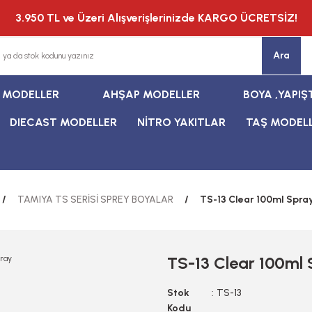
3.950 TL ve Üzeri Alışverişlerinizde KARGO ÜCRETSİZ!
Ara
T MODELLER
AHŞAP MODELLER
BOYA ,YAPIŞ
DIECAST MODELLER
NİTRO YAKITLAR
TAŞ MODEL
TAMIYA TS SERİSİ SPREY BOYALAR
TS-13 Clear 100ml Spra
TS-13 Clear 100ml
Stok
TS-13
Kodu