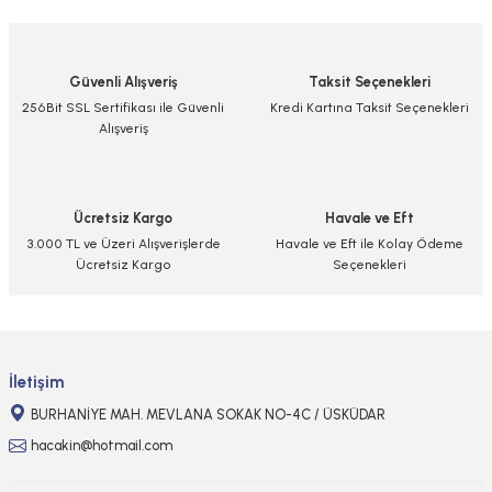
yetersiz gördüğünüz noktaları öneri formunu kullanarak tarafımıza
iletebilirsiniz.
Görüş ve önerileriniz için teşekkür ederiz.
Güvenli Alışveriş
Taksit Seçenekleri
Ürün resmi kalitesiz, bozuk veya görüntülenemiyor.
256Bit SSL Sertifikası ile Güvenli
Kredi Kartına Taksit Seçenekleri
Alışveriş
Ürün açıklamasında eksik bilgiler bulunuyor.
Ürün bilgilerinde hatalar bulunuyor.
Ürün fiyatı diğer sitelerden daha pahalı.
Ücretsiz Kargo
Havale ve Eft
Bu ürüne benzer farklı alternatifler olmalı.
3.000 TL ve Üzeri Alışverişlerde
Havale ve Eft ile Kolay Ödeme
Ücretsiz Kargo
Seçenekleri
Gönder
İletişim
BURHANİYE MAH. MEVLANA SOKAK NO-4C / ÜSKÜDAR
hacakin@hotmail.com