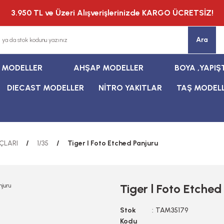
3.950 TL ve Üzeri Alışverişlerinizde KARGO ÜCRETSİZ!
Ara
T MODELLER
AHŞAP MODELLER
BOYA ,YAPIŞ
DIECAST MODELLER
NİTRO YAKITLAR
TAŞ MODEL
ÇLARI
1/35
Tiger l Foto Etched Panjuru
Tiger l Foto Etched
Stok
TAM35179
Kodu