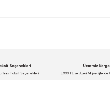
 yetersiz gördüğünüz noktaları öneri formunu kullanarak tarafımıza iletebilirsi
Bu ürüne ilk yorumu siz yapın!
Yorum Yaz/Add Comment
aksit Seçenekleri
Ücretsiz Kargo
artına Taksit Seçenekleri
3.000 TL ve Üzeri Alışverişlerde
Gönder