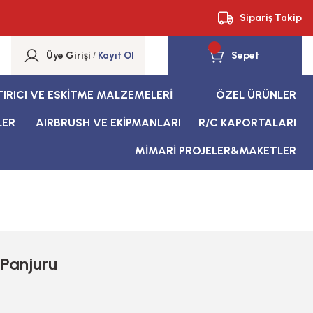
Sipariş Takip
Üye Girişi
/
Kayıt Ol
Sepet
TIRICI VE ESKİTME MALZEMELERİ
ÖZEL ÜRÜNLER
LER
AIRBRUSH VE EKİPMANLARI
R/C KAPORTALARI
MİMARİ PROJELER&MAKETLER
 Panjuru