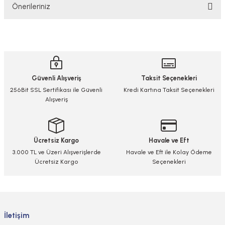
Önerileriniz
Yorum Yaz/Add Comment
Bu ürünün fiyat bilgisi, resim, ürün açıklamalarında ve diğer konularda
yetersiz gördüğünüz noktaları öneri formunu kullanarak tarafımıza
iletebilirsiniz.
Görüş ve önerileriniz için teşekkür ederiz.
Güvenli Alışveriş
Taksit Seçenekleri
Ürün resmi kalitesiz, bozuk veya görüntülenemiyor.
256Bit SSL Sertifikası ile Güvenli
Kredi Kartına Taksit Seçenekleri
Alışveriş
Ürün açıklamasında eksik bilgiler bulunuyor.
Ürün bilgilerinde hatalar bulunuyor.
Ürün fiyatı diğer sitelerden daha pahalı.
Ücretsiz Kargo
Havale ve Eft
Bu ürüne benzer farklı alternatifler olmalı.
3.000 TL ve Üzeri Alışverişlerde
Havale ve Eft ile Kolay Ödeme
Ücretsiz Kargo
Seçenekleri
Gönder
İletişim