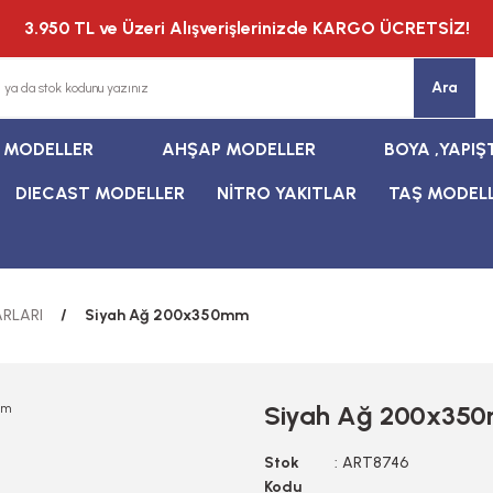
3.950 TL ve Üzeri Alışverişlerinizde KARGO ÜCRETSİZ!
Ara
T MODELLER
AHŞAP MODELLER
BOYA ,YAPIŞ
DIECAST MODELLER
NİTRO YAKITLAR
TAŞ MODEL
RLARI
Siyah Ağ 200x350mm
Siyah Ağ 200x35
Stok
ART8746
Kodu