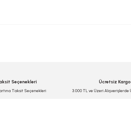
 yetersiz gördüğünüz noktaları öneri formunu kullanarak tarafımıza iletebilirsi
Bu ürüne ilk yorumu siz yapın!
Yorum Yaz/Add Comment
aksit Seçenekleri
Ücretsiz Kargo
artına Taksit Seçenekleri
3.000 TL ve Üzeri Alışverişlerde
Gönder