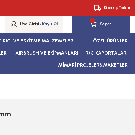
Sipariş Takip
Üye Girişi
/
Kayıt Ol
Sepet
TIRICI VE ESKİTME MALZEMELERİ
ÖZEL ÜRÜNLER
LER
AIRBRUSH VE EKİPMANLARI
R/C KAPORTALARI
MİMARİ PROJELER&MAKETLER
0mm