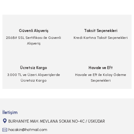
Bu ürünün fiyat bilgisi, resim, ürün açıklamalarında ve diğer konularda
yetersiz gördüğünüz noktaları öneri formunu kullanarak tarafımıza
iletebilirsiniz.
Görüş ve önerileriniz için teşekkür ederiz.
Güvenli Alışveriş
Taksit Seçenekleri
Ürün resmi kalitesiz, bozuk veya görüntülenemiyor.
256Bit SSL Sertifikası ile Güvenli
Kredi Kartına Taksit Seçenekleri
Alışveriş
Ürün açıklamasında eksik bilgiler bulunuyor.
Ürün bilgilerinde hatalar bulunuyor.
Ürün fiyatı diğer sitelerden daha pahalı.
Ücretsiz Kargo
Havale ve Eft
Bu ürüne benzer farklı alternatifler olmalı.
3.000 TL ve Üzeri Alışverişlerde
Havale ve Eft ile Kolay Ödeme
Ücretsiz Kargo
Seçenekleri
Gönder
İletişim
BURHANİYE MAH. MEVLANA SOKAK NO-4C / ÜSKÜDAR
hacakin@hotmail.com