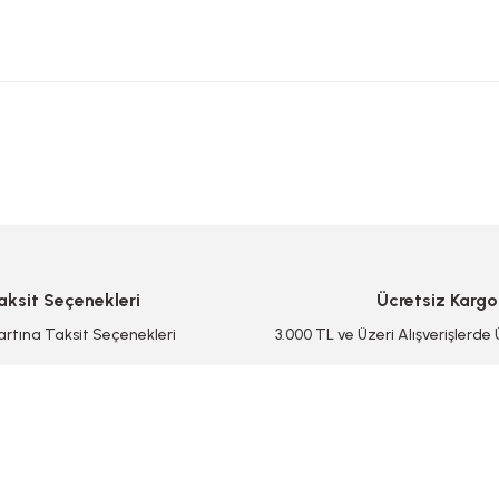
 yetersiz gördüğünüz noktaları öneri formunu kullanarak tarafımıza iletebilirsi
Bu ürüne ilk yorumu siz yapın!
Yorum Yaz/Add Comment
aksit Seçenekleri
Ücretsiz Kargo
artına Taksit Seçenekleri
3.000 TL ve Üzeri Alışverişlerde
Gönder