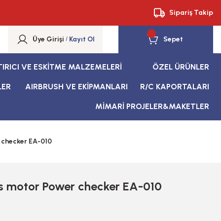
Sipariş Takip
Üye Girişi
/
Kayıt Ol
Sepet
TIRICI VE ESKİTME MALZEMELERİ
ÖZEL ÜRÜNLER
LER
AIRBRUSH VE EKİPMANLARI
R/C KAPORTALARI
MİMARİ PROJELER&MAKETLER
 checker EA-010
ss motor Power checker EA-010