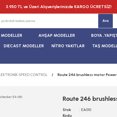
3.950 TL ve Üzeri Alışverişlerinizde KARGO ÜCRETSİZ!
Ara
T MODELLER
AHŞAP MODELLER
BOYA ,YAPIŞ
DIECAST MODELLER
NİTRO YAKITLAR
TAŞ MODEL
LEKTRONİK SPEED CONTROL
Route 246 brushless motor Power
Route 246 brushle
Stok
EA010
Kodu