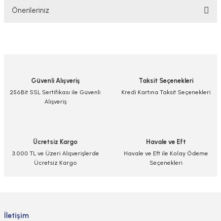
Önerileriniz
Yorum Yaz/Add Comment
Bu ürünün fiyat bilgisi, resim, ürün açıklamalarında ve diğer konularda
yetersiz gördüğünüz noktaları öneri formunu kullanarak tarafımıza
iletebilirsiniz.
Görüş ve önerileriniz için teşekkür ederiz.
Güvenli Alışveriş
Taksit Seçenekleri
Ürün resmi kalitesiz, bozuk veya görüntülenemiyor.
256Bit SSL Sertifikası ile Güvenli
Kredi Kartına Taksit Seçenekleri
Alışveriş
Ürün açıklamasında eksik bilgiler bulunuyor.
Ürün bilgilerinde hatalar bulunuyor.
Ürün fiyatı diğer sitelerden daha pahalı.
Ücretsiz Kargo
Havale ve Eft
Bu ürüne benzer farklı alternatifler olmalı.
3.000 TL ve Üzeri Alışverişlerde
Havale ve Eft ile Kolay Ödeme
Ücretsiz Kargo
Seçenekleri
Gönder
İletişim