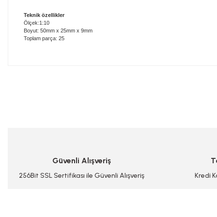
Teknik özellikler
Ölçek:1:10
Boyut: 50mm x 25mm x 9mm
Toplam parça: 25
Bu ürünün fiyat bilgisi, resim, ürün açıklamalarında ve diğer konularda
Görüş ve önerileriniz için teşekkür ederiz.
Ürün resmi kalitesiz, bozuk veya görüntülenemiyor.
Ürün açıklamasında eksik bilgiler bulunuyor.
Ürün bilgilerinde hatalar bulunuyor.
Güvenli Alışveriş
T
Ürün fiyatı diğer sitelerden daha pahalı.
Bu ürüne benzer farklı alternatifler olmalı.
256Bit SSL Sertifikası ile Güvenli Alışveriş
Kredi K