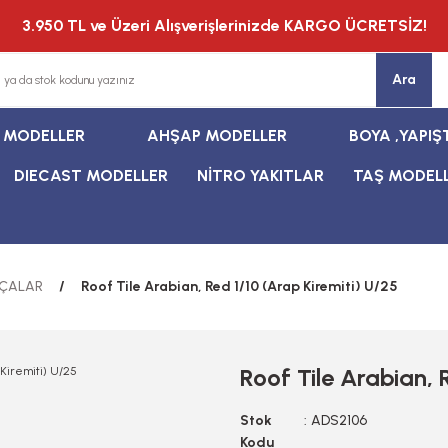
3.950 TL ve Üzeri Alışverişlerinizde KARGO ÜCRETSİZ!
Ara
T MODELLER
AHŞAP MODELLER
BOYA ,YAPIŞ
DIECAST MODELLER
NİTRO YAKITLAR
TAŞ MODEL
RÇALAR
Roof Tile Arabian, Red 1/10 (Arap Kiremiti) U/25
Roof Tile Arabian, 
Stok
ADS2106
Kodu