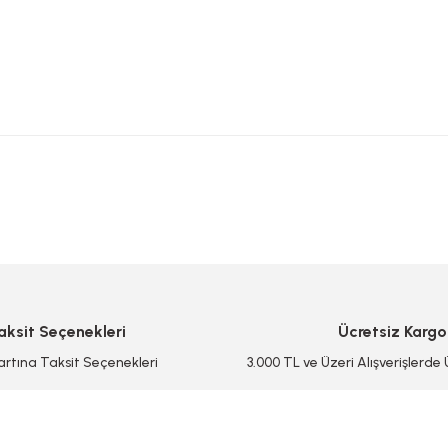
 yetersiz gördüğünüz noktaları öneri formunu kullanarak tarafımıza iletebilirsi
Bu ürüne ilk yorumu siz yapın!
Yorum Yaz/Add Comment
aksit Seçenekleri
Ücretsiz Kargo
artına Taksit Seçenekleri
3.000 TL ve Üzeri Alışverişlerde