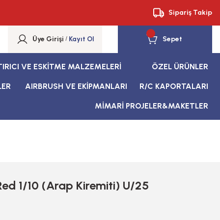
Sipariş Takip
Üye Girişi
/
Kayıt Ol
Sepet
TIRICI VE ESKİTME MALZEMELERİ
ÖZEL ÜRÜNLER
LER
AIRBRUSH VE EKİPMANLARI
R/C KAPORTALARI
MİMARİ PROJELER&MAKETLER
Red 1/10 (Arap Kiremiti) U/25