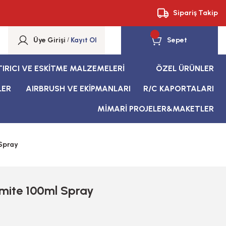
Sipariş Takip
Üye Girişi
/
Kayıt Ol
Sepet
TIRICI VE ESKİTME MALZEMELERİ
ÖZEL ÜRÜNLER
LER
AIRBRUSH VE EKİPMANLARI
R/C KAPORTALARI
MİMARİ PROJELER&MAKETLER
 Spray
umite 100ml Spray