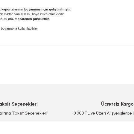
kaportalarının boyanması için geliştirilmiştir.
 miktar olan 100 ml. boya ihtiva etmektedir.
en 30 cm. mesafeden püskürtün.
boyamakta kullanılabilirler.
 yetersiz gördüğünüz noktaları öneri formunu kullanarak tarafımıza iletebilirsi
Bu ürüne ilk yorumu siz yapın!
Yorum Yaz/Add Comment
aksit Seçenekleri
Ücretsiz Kargo
artına Taksit Seçenekleri
3.000 TL ve Üzeri Alışverişlerde