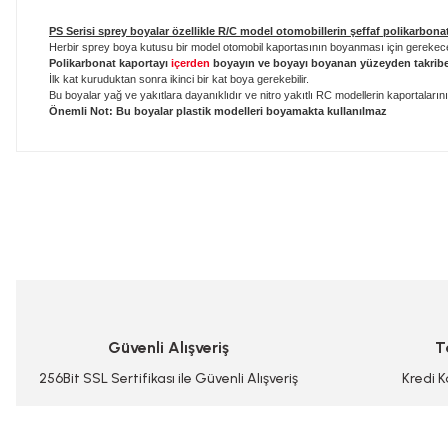
PS
Serisi sprey boyalar özellikle R/C model otomobillerin şeffaf polikarbonat 
Herbir sprey boya kutusu bir model otomobil kaportasının boyanması için gerekecek
Polikarbonat kaportayı
içerden
boyayın ve boyayı boyanan yüzeyden takrib
İlk kat kuruduktan sonra ikinci bir kat boya gerekebilir.
Bu boyalar yağ ve yakıtlara dayanıklıdır ve nitro yakıtlı RC modellerin kaportalarını 
Önemli Not: Bu boyalar plastik modelleri boyamakta kullanılmaz
Bu ürünün fiyat bilgisi, resim, ürün açıklamalarında ve diğer konularda
Görüş ve önerileriniz için teşekkür ederiz.
Ürün resmi kalitesiz, bozuk veya görüntülenemiyor.
Ürün açıklamasında eksik bilgiler bulunuyor.
Ürün bilgilerinde hatalar bulunuyor.
Güvenli Alışveriş
T
Ürün fiyatı diğer sitelerden daha pahalı.
Bu ürüne benzer farklı alternatifler olmalı.
256Bit SSL Sertifikası ile Güvenli Alışveriş
Kredi K