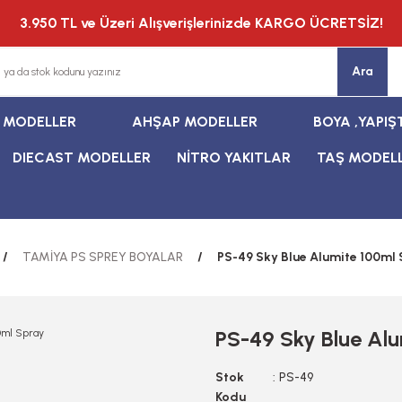
3.950 TL ve Üzeri Alışverişlerinizde KARGO ÜCRETSİZ!
Ara
T MODELLER
AHŞAP MODELLER
BOYA ,YAPIŞ
DIECAST MODELLER
NİTRO YAKITLAR
TAŞ MODEL
TAMİYA PS SPREY BOYALAR
PS-49 Sky Blue Alumite 100ml
PS-49 Sky Blue Al
Stok
PS-49
Kodu