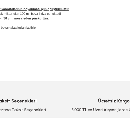
kaportalarının boyanması için geliştirilmiştir.
 miktar olan 100 ml. boya ihtiva etmektedir.
en 30 cm. mesafeden püskürtün.
boyamakta kullanılabilirler.
 yetersiz gördüğünüz noktaları öneri formunu kullanarak tarafımıza iletebilirsi
Bu ürüne ilk yorumu siz yapın!
Yorum Yaz/Add Comment
aksit Seçenekleri
Ücretsiz Kargo
artına Taksit Seçenekleri
3.000 TL ve Üzeri Alışverişlerde