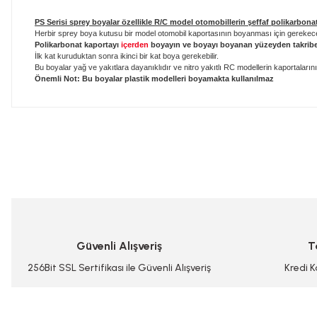
PS
Serisi sprey boyalar özellikle R/C model otomobillerin şeffaf polikarbonat 
Herbir sprey boya kutusu bir model otomobil kaportasının boyanması için gerekecek
Polikarbonat kaportayı
içerden
boyayın ve boyayı boyanan yüzeyden takrib
İlk kat kuruduktan sonra ikinci bir kat boya gerekebilir.
Bu boyalar yağ ve yakıtlara dayanıklıdır ve nitro yakıtlı RC modellerin kaportalarını 
Önemli Not: Bu boyalar plastik modelleri boyamakta kullanılmaz
Bu ürünün fiyat bilgisi, resim, ürün açıklamalarında ve diğer konularda
Görüş ve önerileriniz için teşekkür ederiz.
Ürün resmi kalitesiz, bozuk veya görüntülenemiyor.
Ürün açıklamasında eksik bilgiler bulunuyor.
Ürün bilgilerinde hatalar bulunuyor.
Güvenli Alışveriş
T
Ürün fiyatı diğer sitelerden daha pahalı.
Bu ürüne benzer farklı alternatifler olmalı.
256Bit SSL Sertifikası ile Güvenli Alışveriş
Kredi K