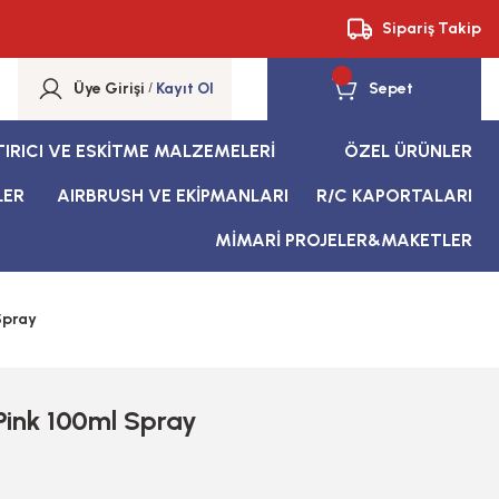
Sipariş Takip
Üye Girişi
/
Kayıt Ol
Sepet
TIRICI VE ESKİTME MALZEMELERİ
ÖZEL ÜRÜNLER
LER
AIRBRUSH VE EKİPMANLARI
R/C KAPORTALARI
MİMARİ PROJELER&MAKETLER
Spray
Pink 100ml Spray