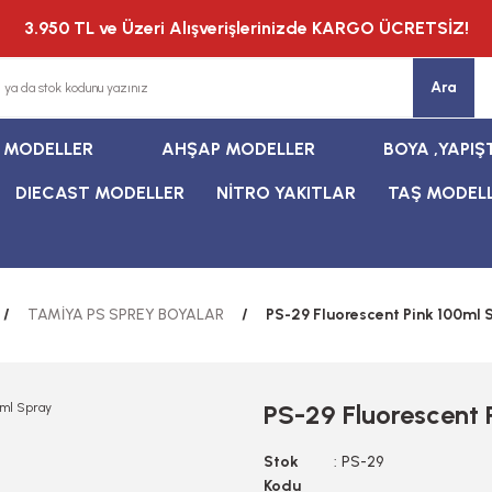
3.950 TL ve Üzeri Alışverişlerinizde KARGO ÜCRETSİZ!
Ara
T MODELLER
AHŞAP MODELLER
BOYA ,YAPIŞ
DIECAST MODELLER
NİTRO YAKITLAR
TAŞ MODEL
TAMİYA PS SPREY BOYALAR
PS-29 Fluorescent Pink 100ml 
PS-29 Fluorescent 
Stok
PS-29
Kodu