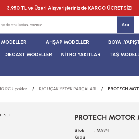
3.950 TL ve Üzeri Alışverişlerinizde KARGO ÜCRETSİZ!
Ara
T MODELLER
AHŞAP MODELLER
BOYA ,YAPIŞ
DIECAST MODELLER
NİTRO YAKITLAR
TAŞ MODEL
O RC Uçaklar
R/C UÇAK YEDEK PARÇALARI
PROTECH MOT
PROTECH MOTOR 
Stok
MA941
Kodu