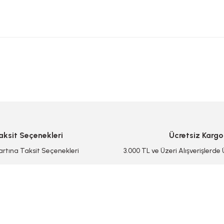
 yetersiz gördüğünüz noktaları öneri formunu kullanarak tarafımıza iletebilirsi
Bu ürüne ilk yorumu siz yapın!
Yorum Yaz/Add Comment
aksit Seçenekleri
Ücretsiz Kargo
artına Taksit Seçenekleri
3.000 TL ve Üzeri Alışverişlerde
Gönder