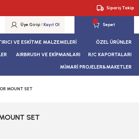
Sipariş Takip
Üye Girişi
/
Kayıt Ol
Sepet
TIRICI VE ESKİTME MALZEMELERİ
ÖZEL ÜRÜNLER
LER
AIRBRUSH VE EKİPMANLARI
R/C KAPORTALARI
MİMARİ PROJELER&MAKETLER
OR MOUNT SET
MOUNT SET