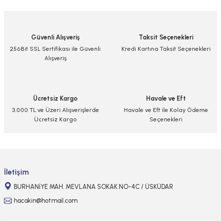
yetersiz gördüğünüz noktaları öneri formunu kullanarak tarafımıza
iletebilirsiniz.
Görüş ve önerileriniz için teşekkür ederiz.
Güvenli Alışveriş
Taksit Seçenekleri
Ürün resmi kalitesiz, bozuk veya görüntülenemiyor.
256Bit SSL Sertifikası ile Güvenli
Kredi Kartına Taksit Seçenekleri
Alışveriş
Ürün açıklamasında eksik bilgiler bulunuyor.
Ürün bilgilerinde hatalar bulunuyor.
Ürün fiyatı diğer sitelerden daha pahalı.
Ücretsiz Kargo
Havale ve Eft
Bu ürüne benzer farklı alternatifler olmalı.
3.000 TL ve Üzeri Alışverişlerde
Havale ve Eft ile Kolay Ödeme
Ücretsiz Kargo
Seçenekleri
Gönder
İletişim
BURHANİYE MAH. MEVLANA SOKAK NO-4C / ÜSKÜDAR
hacakin@hotmail.com