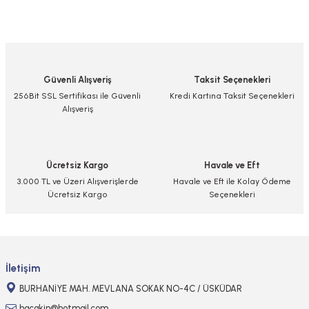
Bu ürünün fiyat bilgisi, resim, ürün açıklamalarında ve diğer konularda
yetersiz gördüğünüz noktaları öneri formunu kullanarak tarafımıza
iletebilirsiniz.
Görüş ve önerileriniz için teşekkür ederiz.
Güvenli Alışveriş
Taksit Seçenekleri
Ürün resmi kalitesiz, bozuk veya görüntülenemiyor.
256Bit SSL Sertifikası ile Güvenli
Kredi Kartına Taksit Seçenekleri
Alışveriş
Ürün açıklamasında eksik bilgiler bulunuyor.
Ürün bilgilerinde hatalar bulunuyor.
Ürün fiyatı diğer sitelerden daha pahalı.
Ücretsiz Kargo
Havale ve Eft
Bu ürüne benzer farklı alternatifler olmalı.
3.000 TL ve Üzeri Alışverişlerde
Havale ve Eft ile Kolay Ödeme
Ücretsiz Kargo
Seçenekleri
Gönder
İletişim
BURHANİYE MAH. MEVLANA SOKAK NO-4C / ÜSKÜDAR
hacakin@hotmail.com