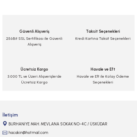
Bu ürünün fiyat bilgisi, resim, ürün açıklamalarında ve diğer konularda
yetersiz gördüğünüz noktaları öneri formunu kullanarak tarafımıza
iletebilirsiniz.
Görüş ve önerileriniz için teşekkür ederiz.
Güvenli Alışveriş
Taksit Seçenekleri
Ürün resmi kalitesiz, bozuk veya görüntülenemiyor.
256Bit SSL Sertifikası ile Güvenli
Kredi Kartına Taksit Seçenekleri
Alışveriş
Ürün açıklamasında eksik bilgiler bulunuyor.
Ürün bilgilerinde hatalar bulunuyor.
Ürün fiyatı diğer sitelerden daha pahalı.
Ücretsiz Kargo
Havale ve Eft
Bu ürüne benzer farklı alternatifler olmalı.
3.000 TL ve Üzeri Alışverişlerde
Havale ve Eft ile Kolay Ödeme
Ücretsiz Kargo
Seçenekleri
Gönder
İletişim
BURHANİYE MAH. MEVLANA SOKAK NO-4C / ÜSKÜDAR
hacakin@hotmail.com