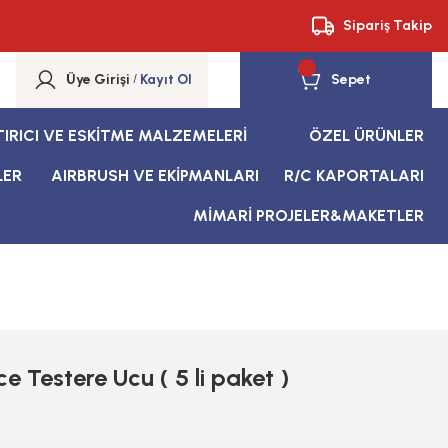
Sipariş Takip
Üye Girişi
/
Kayıt Ol
Sepet
TIRICI VE ESKİTME MALZEMELERİ
ÖZEL ÜRÜNLER
LER
AIRBRUSH VE EKİPMANLARI
R/C KAPORTALARI
MİMARİ PROJELER&MAKETLER
e Testere Ucu ( 5 li paket )