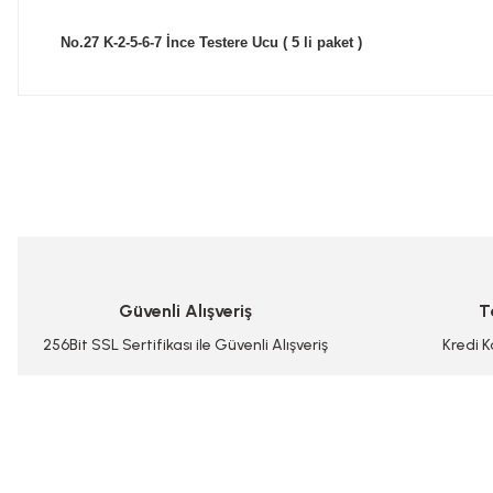
No.27 K-2-5-6-7 İnce Testere Ucu ( 5 li paket )
Bu ürünün fiyat bilgisi, resim, ürün açıklamalarında ve diğer konularda
Görüş ve önerileriniz için teşekkür ederiz.
Ürün resmi kalitesiz, bozuk veya görüntülenemiyor.
Ürün açıklamasında eksik bilgiler bulunuyor.
Ürün bilgilerinde hatalar bulunuyor.
Güvenli Alışveriş
T
Ürün fiyatı diğer sitelerden daha pahalı.
Bu ürüne benzer farklı alternatifler olmalı.
256Bit SSL Sertifikası ile Güvenli Alışveriş
Kredi K