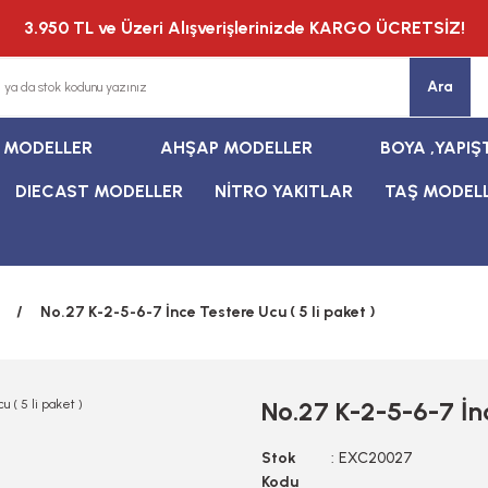
3.950 TL ve Üzeri Alışverişlerinizde KARGO ÜCRETSİZ!
Ara
T MODELLER
AHŞAP MODELLER
BOYA ,YAPIŞ
DIECAST MODELLER
NİTRO YAKITLAR
TAŞ MODEL
No.27 K-2-5-6-7 İnce Testere Ucu ( 5 li paket )
No.27 K-2-5-6-7 İnc
Stok
EXC20027
Kodu