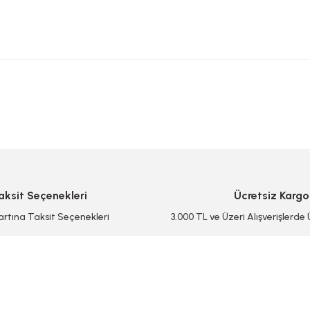
 yetersiz gördüğünüz noktaları öneri formunu kullanarak tarafımıza iletebilirsi
Bu ürüne ilk yorumu siz yapın!
Yorum Yaz/Add Comment
aksit Seçenekleri
Ücretsiz Kargo
artına Taksit Seçenekleri
3.000 TL ve Üzeri Alışverişlerde
Gönder