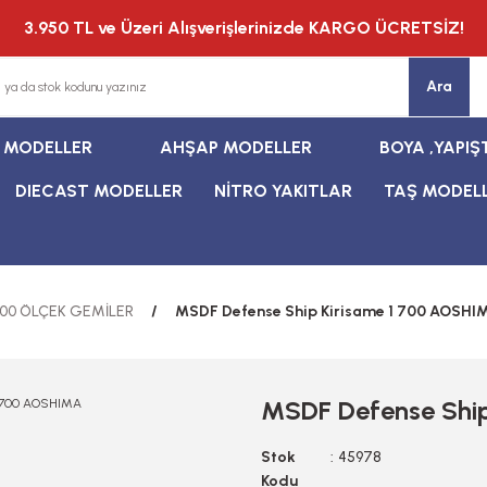
3.950 TL ve Üzeri Alışverişlerinizde KARGO ÜCRETSİZ!
Ara
T MODELLER
AHŞAP MODELLER
BOYA ,YAPIŞ
DIECAST MODELLER
NİTRO YAKITLAR
TAŞ MODEL
700 ÖLÇEK GEMİLER
MSDF Defense Ship Kirisame 1 700 AOSHI
MSDF Defense Shi
Stok
45978
Kodu