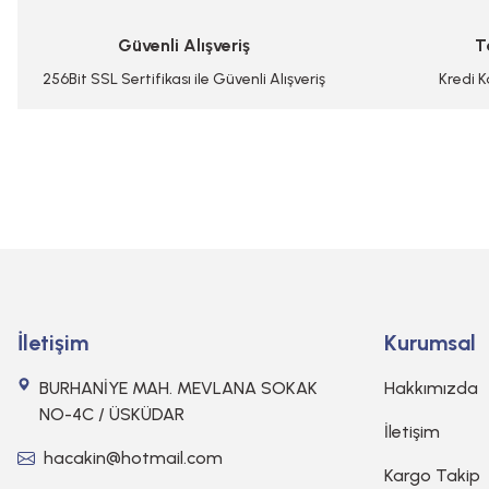
Ürün bilgilerinde hatalar bulunuyor.
Güvenli Alışveriş
T
Ürün fiyatı diğer sitelerden daha pahalı.
Bu ürüne benzer farklı alternatifler olmalı.
256Bit SSL Sertifikası ile Güvenli Alışveriş
Kredi K
İletişim
Kurumsal
BURHANİYE MAH. MEVLANA SOKAK
Hakkımızda
NO-4C / ÜSKÜDAR
İletişim
hacakin@hotmail.com
Kargo Takip