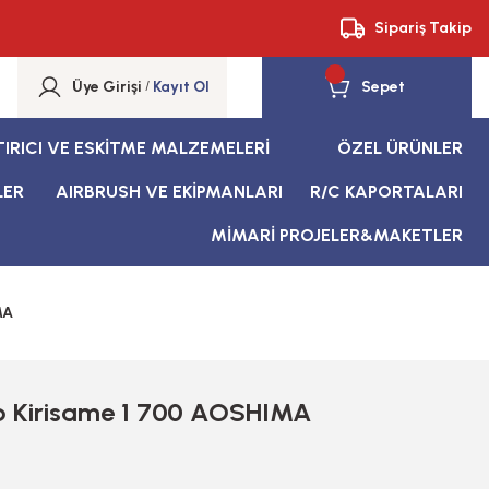
Sipariş Takip
Üye Girişi
/
Kayıt Ol
Sepet
TIRICI VE ESKİTME MALZEMELERİ
ÖZEL ÜRÜNLER
LER
AIRBRUSH VE EKİPMANLARI
R/C KAPORTALARI
MİMARİ PROJELER&MAKETLER
MA
p Kirisame 1 700 AOSHIMA