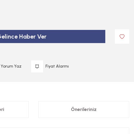
elince Haber Ver
Yorum Yaz
Fiyat Alarmı
ri
Önerileriniz