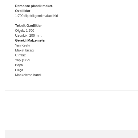
Demonte plastik maket.
Özellikler
1:700 ölçekli gemi maketi Kiti
Teknik Özellikler
Ölçek: 1:700
Uzunluk: 200 mm.
Gerekli Malzemeler
Yan Keski
Maket bıçağı
Cımbız
Yapıştırıcı
Boya
Fırça
Maskeleme bandı
Bu ürünün fiyat bilgisi, resim, ürün açıklamalarında ve diğer konularda
Görüş ve önerileriniz için teşekkür ederiz.
Ürün resmi kalitesiz, bozuk veya görüntülenemiyor.
Ürün açıklamasında eksik bilgiler bulunuyor.