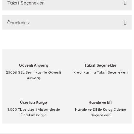
Taksit Seçenekleri
Bu ürüne ilk yorumu siz yapın!
Önerileriniz
Yorum Yaz/Add Comment
Bu ürünün fiyat bilgisi, resim, ürün açıklamalarında ve diğer konularda
yetersiz gördüğünüz noktaları öneri formunu kullanarak tarafımıza
iletebilirsiniz.
Görüş ve önerileriniz için teşekkür ederiz.
Güvenli Alışveriş
Taksit Seçenekleri
Ürün resmi kalitesiz, bozuk veya görüntülenemiyor.
256Bit SSL Sertifikası ile Güvenli
Kredi Kartına Taksit Seçenekleri
Alışveriş
Ürün açıklamasında eksik bilgiler bulunuyor.
Ürün bilgilerinde hatalar bulunuyor.
Ürün fiyatı diğer sitelerden daha pahalı.
Ücretsiz Kargo
Havale ve Eft
Bu ürüne benzer farklı alternatifler olmalı.
3.000 TL ve Üzeri Alışverişlerde
Havale ve Eft ile Kolay Ödeme
Ücretsiz Kargo
Seçenekleri