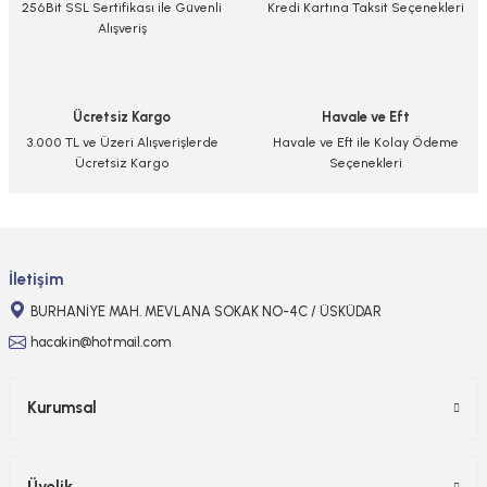
256Bit SSL Sertifikası ile Güvenli
Kredi Kartına Taksit Seçenekleri
Alışveriş
Ürün açıklamasında eksik bilgiler bulunuyor.
Ürün bilgilerinde hatalar bulunuyor.
Ürün fiyatı diğer sitelerden daha pahalı.
Ücretsiz Kargo
Havale ve Eft
Bu ürüne benzer farklı alternatifler olmalı.
3.000 TL ve Üzeri Alışverişlerde
Havale ve Eft ile Kolay Ödeme
Ücretsiz Kargo
Seçenekleri
Gönder
İletişim
BURHANİYE MAH. MEVLANA SOKAK NO-4C / ÜSKÜDAR
hacakin@hotmail.com
Kurumsal