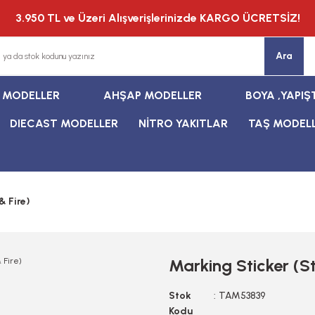
3.950 TL ve Üzeri Alışverişlerinizde KARGO ÜCRETSİZ!
Ara
T MODELLER
AHŞAP MODELLER
BOYA ,YAPIŞ
DIECAST MODELLER
NİTRO YAKITLAR
TAŞ MODEL
& Fire)
Marking Sticker (St
Stok
TAM53839
Kodu