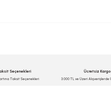
 yetersiz gördüğünüz noktaları öneri formunu kullanarak tarafımıza iletebilirsi
Bu ürüne ilk yorumu siz yapın!
Yorum Yaz/Add Comment
aksit Seçenekleri
Ücretsiz Kargo
artına Taksit Seçenekleri
3.000 TL ve Üzeri Alışverişlerde