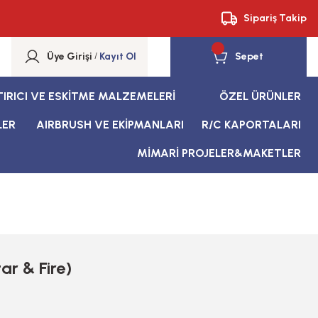
Sipariş Takip
Üye Girişi
/
Kayıt Ol
Sepet
TIRICI VE ESKİTME MALZEMELERİ
ÖZEL ÜRÜNLER
LER
AIRBRUSH VE EKİPMANLARI
R/C KAPORTALARI
MİMARİ PROJELER&MAKETLER
ar & Fire)