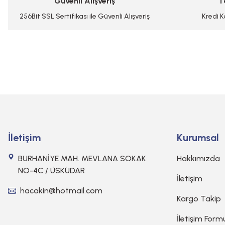
Güvenli Alışveriş
T
Ürün fiyatı diğer sitelerden daha pahalı.
Bu ürüne benzer farklı alternatifler olmalı.
256Bit SSL Sertifikası ile Güvenli Alışveriş
Kredi K
İletişim
Kurumsal
BURHANİYE MAH. MEVLANA SOKAK
Hakkımızda
NO-4C / ÜSKÜDAR
İletişim
hacakin@hotmail.com
Kargo Takip
İletişim Form