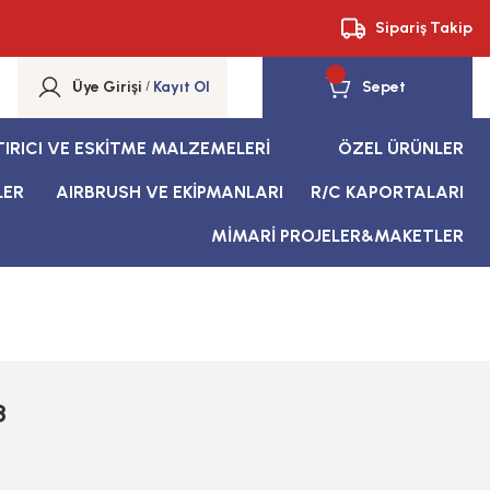
Sipariş Takip
Üye Girişi
/
Kayıt Ol
Sepet
TIRICI VE ESKİTME MALZEMELERİ
ÖZEL ÜRÜNLER
LER
AIRBRUSH VE EKİPMANLARI
R/C KAPORTALARI
MİMARİ PROJELER&MAKETLER
8