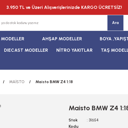
3.950 TL ve Üzeri Alışverişlerinizde KARGO ÜCRETSİZ!
Ara
T MODELLER
AHŞAP MODELLER
BOYA ,YAPIŞ
DIECAST MODELLER
NİTRO YAKITLAR
TAŞ MODEL
MAİSTO
Maisto BMW Z4 1:18
Maisto BMW Z4 1:1
Stok
31654
Kodu