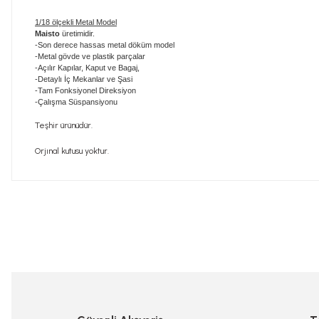
1/18 ölçekli Metal Model
Maisto
üretimidir.
-Son derece hassas metal döküm model
-Metal gövde ve plastik parçalar
-Açılır Kapılar, Kaput ve Bagaj,
-Detaylı İç Mekanlar ve Şasi
-Tam Fonksiyonel Direksiyon
-Çalışma Süspansiyonu
Teşhir ürünüdür.
Orjınal kutusu yoktur.
Bu ürünün fiyat bilgisi, resim, ürün açıklamalarında ve diğer konularda
Görüş ve önerileriniz için teşekkür ederiz.
Ürün resmi kalitesiz, bozuk veya görüntülenemiyor.
Ürün açıklamasında eksik bilgiler bulunuyor.
Ürün bilgilerinde hatalar bulunuyor.