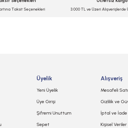
aksit Seçenekleri
Ücretsiz Kargo
artına Taksit Seçenekleri
3.000 TL ve Üzeri Alışverişlerde
Gönder
Üyelik
Alışveriş
Yeni Üyelik
Mesafeli Sat
Üye Girişi
Gizlilik ve Gü
Şifremi Unuttum
İptal ve İade
u
Sepet
Kişisel Veriler