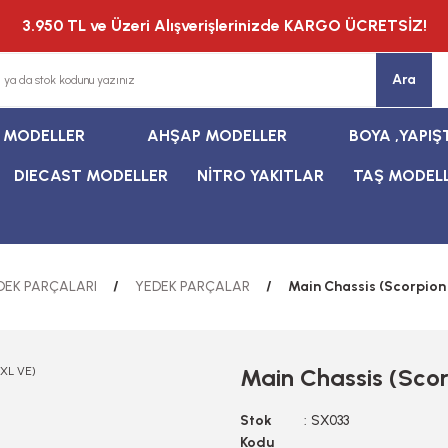
3.950 TL ve Üzeri Alışverişlerinizde KARGO ÜCRETSİZ!
Ara
T MODELLER
AHŞAP MODELLER
BOYA ,YAPIŞ
DIECAST MODELLER
NİTRO YAKITLAR
TAŞ MODEL
DEK PARÇALARI
YEDEK PARÇALAR
Main Chassis (Scorpion
Main Chassis (Sco
Stok
SX033
Kodu