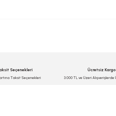
 yetersiz gördüğünüz noktaları öneri formunu kullanarak tarafımıza iletebilirsi
Bu ürüne ilk yorumu siz yapın!
Yorum Yaz/Add Comment
aksit Seçenekleri
Ücretsiz Kargo
artına Taksit Seçenekleri
3.000 TL ve Üzeri Alışverişlerde
Gönder