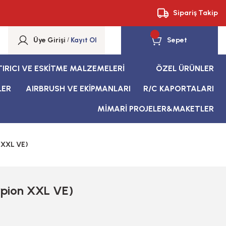
Sipariş Takip
Üye Girişi
/
Kayıt Ol
Sepet
TIRICI VE ESKİTME MALZEMELERİ
ÖZEL ÜRÜNLER
LER
AIRBRUSH VE EKİPMANLARI
R/C KAPORTALARI
MİMARİ PROJELER&MAKETLER
 XXL VE)
rpion XXL VE)