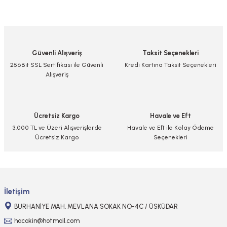
Bu ürünün fiyat bilgisi, resim, ürün açıklamalarında ve diğer konularda
yetersiz gördüğünüz noktaları öneri formunu kullanarak tarafımıza
iletebilirsiniz.
Görüş ve önerileriniz için teşekkür ederiz.
Güvenli Alışveriş
Taksit Seçenekleri
Ürün resmi kalitesiz, bozuk veya görüntülenemiyor.
256Bit SSL Sertifikası ile Güvenli
Kredi Kartına Taksit Seçenekleri
Alışveriş
Ürün açıklamasında eksik bilgiler bulunuyor.
Ürün bilgilerinde hatalar bulunuyor.
Ürün fiyatı diğer sitelerden daha pahalı.
Ücretsiz Kargo
Havale ve Eft
Bu ürüne benzer farklı alternatifler olmalı.
3.000 TL ve Üzeri Alışverişlerde
Havale ve Eft ile Kolay Ödeme
Ücretsiz Kargo
Seçenekleri
Gönder
İletişim
BURHANİYE MAH. MEVLANA SOKAK NO-4C / ÜSKÜDAR
hacakin@hotmail.com