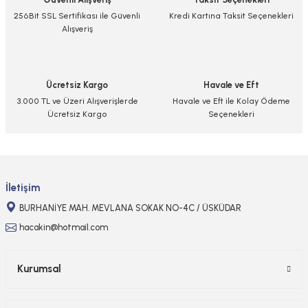
Ürün resmi kalitesiz, bozuk veya görüntülenemiyor.
256Bit SSL Sertifikası ile Güvenli
Kredi Kartına Taksit Seçenekleri
Alışveriş
Ürün açıklamasında eksik bilgiler bulunuyor.
Ürün bilgilerinde hatalar bulunuyor.
Ürün fiyatı diğer sitelerden daha pahalı.
Ücretsiz Kargo
Havale ve Eft
Bu ürüne benzer farklı alternatifler olmalı.
3.000 TL ve Üzeri Alışverişlerde
Havale ve Eft ile Kolay Ödeme
Ücretsiz Kargo
Seçenekleri
Gönder
İletişim
BURHANİYE MAH. MEVLANA SOKAK NO-4C / ÜSKÜDAR
hacakin@hotmail.com
Kurumsal