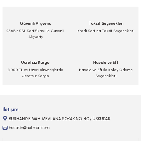
yetersiz gördüğünüz noktaları öneri formunu kullanarak tarafımıza
iletebilirsiniz.
Görüş ve önerileriniz için teşekkür ederiz.
Güvenli Alışveriş
Taksit Seçenekleri
Ürün resmi kalitesiz, bozuk veya görüntülenemiyor.
256Bit SSL Sertifikası ile Güvenli
Kredi Kartına Taksit Seçenekleri
Alışveriş
Ürün açıklamasında eksik bilgiler bulunuyor.
Ürün bilgilerinde hatalar bulunuyor.
Ürün fiyatı diğer sitelerden daha pahalı.
Ücretsiz Kargo
Havale ve Eft
Bu ürüne benzer farklı alternatifler olmalı.
3.000 TL ve Üzeri Alışverişlerde
Havale ve Eft ile Kolay Ödeme
Ücretsiz Kargo
Seçenekleri
Gönder
İletişim
BURHANİYE MAH. MEVLANA SOKAK NO-4C / ÜSKÜDAR
hacakin@hotmail.com