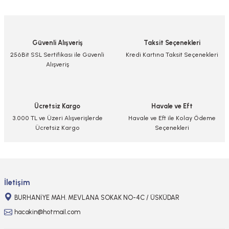
yetersiz gördüğünüz noktaları öneri formunu kullanarak tarafımıza
iletebilirsiniz.
Görüş ve önerileriniz için teşekkür ederiz.
Güvenli Alışveriş
Taksit Seçenekleri
Ürün resmi kalitesiz, bozuk veya görüntülenemiyor.
256Bit SSL Sertifikası ile Güvenli
Kredi Kartına Taksit Seçenekleri
Alışveriş
Ürün açıklamasında eksik bilgiler bulunuyor.
Ürün bilgilerinde hatalar bulunuyor.
Ürün fiyatı diğer sitelerden daha pahalı.
Ücretsiz Kargo
Havale ve Eft
Bu ürüne benzer farklı alternatifler olmalı.
3.000 TL ve Üzeri Alışverişlerde
Havale ve Eft ile Kolay Ödeme
Ücretsiz Kargo
Seçenekleri
Gönder
İletişim
BURHANİYE MAH. MEVLANA SOKAK NO-4C / ÜSKÜDAR
hacakin@hotmail.com