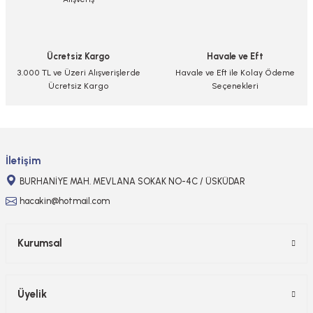
Ürün açıklamasında eksik bilgiler bulunuyor.
Ürün bilgilerinde hatalar bulunuyor.
Ürün fiyatı diğer sitelerden daha pahalı.
Ücretsiz Kargo
Havale ve Eft
Bu ürüne benzer farklı alternatifler olmalı.
3.000 TL ve Üzeri Alışverişlerde
Havale ve Eft ile Kolay Ödeme
Ücretsiz Kargo
Seçenekleri
Gönder
İletişim
BURHANİYE MAH. MEVLANA SOKAK NO-4C / ÜSKÜDAR
hacakin@hotmail.com
Kurumsal
Üyelik