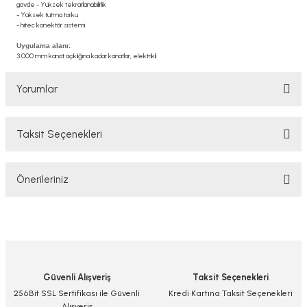
gövde - Yüksek tekrarlanabilirlik
- Yüksek tutma torku
- hitec konektör sistemi
Uygulama alanı:
3.000 mm kanat açıklığına kadar kanatlar, elektrikli
Yorumlar
Taksit Seçenekleri
Bu ürüne ilk yorumu siz yapın!
Önerileriniz
Yorum Yaz/Add Comment
Bu ürünün fiyat bilgisi, resim, ürün açıklamalarında ve diğer konularda
yetersiz gördüğünüz noktaları öneri formunu kullanarak tarafımıza
iletebilirsiniz.
Görüş ve önerileriniz için teşekkür ederiz.
Güvenli Alışveriş
Taksit Seçenekleri
Ürün resmi kalitesiz, bozuk veya görüntülenemiyor.
256Bit SSL Sertifikası ile Güvenli
Kredi Kartına Taksit Seçenekleri
Alışveriş