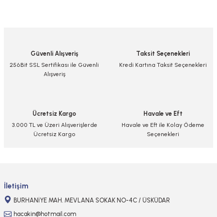
Bu ürünün fiyat bilgisi, resim, ürün açıklamalarında ve diğer konularda
yetersiz gördüğünüz noktaları öneri formunu kullanarak tarafımıza
iletebilirsiniz.
Görüş ve önerileriniz için teşekkür ederiz.
Güvenli Alışveriş
Taksit Seçenekleri
Ürün resmi kalitesiz, bozuk veya görüntülenemiyor.
256Bit SSL Sertifikası ile Güvenli
Kredi Kartına Taksit Seçenekleri
Alışveriş
Ürün açıklamasında eksik bilgiler bulunuyor.
Ürün bilgilerinde hatalar bulunuyor.
Ürün fiyatı diğer sitelerden daha pahalı.
Ücretsiz Kargo
Havale ve Eft
Bu ürüne benzer farklı alternatifler olmalı.
3.000 TL ve Üzeri Alışverişlerde
Havale ve Eft ile Kolay Ödeme
Ücretsiz Kargo
Seçenekleri
Gönder
İletişim
BURHANİYE MAH. MEVLANA SOKAK NO-4C / ÜSKÜDAR
hacakin@hotmail.com