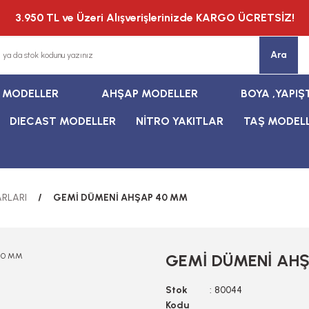
3.950 TL ve Üzeri Alışverişlerinizde KARGO ÜCRETSİZ!
Ara
T MODELLER
AHŞAP MODELLER
BOYA ,YAPIŞ
DIECAST MODELLER
NİTRO YAKITLAR
TAŞ MODEL
RLARI
GEMİ DÜMENİ AHŞAP 40 MM
GEMİ DÜMENİ AH
Stok
80044
Kodu