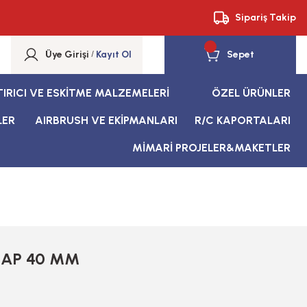
Sipariş Takip
Üye Girişi
/
Kayıt Ol
Sepet
TIRICI VE ESKİTME MALZEMELERİ
ÖZEL ÜRÜNLER
LER
AIRBRUSH VE EKİPMANLARI
R/C KAPORTALARI
MİMARİ PROJELER&MAKETLER
ŞAP 40 MM