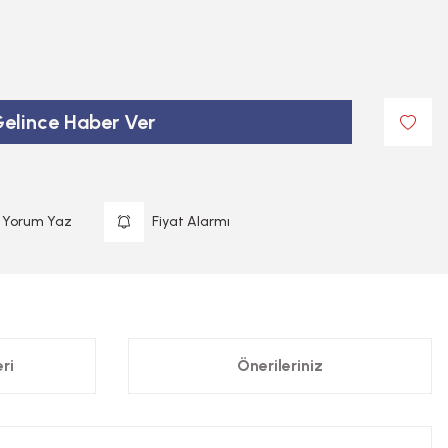
elince Haber Ver
Yorum Yaz
Fiyat Alarmı
ri
Önerileriniz