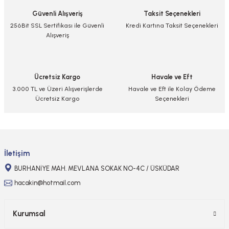
Güvenli Alışveriş
Taksit Seçenekleri
Ürün resmi kalitesiz, bozuk veya görüntülenemiyor.
256Bit SSL Sertifikası ile Güvenli
Kredi Kartına Taksit Seçenekleri
Alışveriş
Ürün açıklamasında eksik bilgiler bulunuyor.
Ürün bilgilerinde hatalar bulunuyor.
Ürün fiyatı diğer sitelerden daha pahalı.
Ücretsiz Kargo
Havale ve Eft
Bu ürüne benzer farklı alternatifler olmalı.
3.000 TL ve Üzeri Alışverişlerde
Havale ve Eft ile Kolay Ödeme
Ücretsiz Kargo
Seçenekleri
Gönder
İletişim
BURHANİYE MAH. MEVLANA SOKAK NO-4C / ÜSKÜDAR
hacakin@hotmail.com
Kurumsal