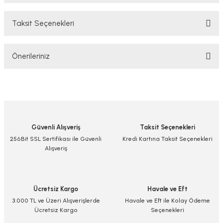
Taksit Seçenekleri
Bu ürüne ilk yorumu siz yapın!
Önerileriniz
Yorum Yaz/Add Comment
Bu ürünün fiyat bilgisi, resim, ürün açıklamalarında ve diğer konularda
yetersiz gördüğünüz noktaları öneri formunu kullanarak tarafımıza
iletebilirsiniz.
Görüş ve önerileriniz için teşekkür ederiz.
Güvenli Alışveriş
Taksit Seçenekleri
Ürün resmi kalitesiz, bozuk veya görüntülenemiyor.
256Bit SSL Sertifikası ile Güvenli
Kredi Kartına Taksit Seçenekleri
Alışveriş
Ürün açıklamasında eksik bilgiler bulunuyor.
Ürün bilgilerinde hatalar bulunuyor.
Ürün fiyatı diğer sitelerden daha pahalı.
Ücretsiz Kargo
Havale ve Eft
Bu ürüne benzer farklı alternatifler olmalı.
3.000 TL ve Üzeri Alışverişlerde
Havale ve Eft ile Kolay Ödeme
Ücretsiz Kargo
Seçenekleri