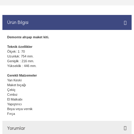
 ELEKTRONİKLER
MPARALAR
1/400 ÖLÇEK GEMİLER
Sİ BOYALAR
ERİ
ÇLARI
1/48 ÖLÇEK GEMİLER
Ürün Bilgisi
ANDALAR
 ARAÇLAR
NSE
1/500 ÖLÇEK GEMİLER
Demonte ahşap maket kiti.
BOYALAR P/C
Teknik özellikler
K SPEED CONTROL
1/550 ÖLÇEK GEMİLER
Ölçek: 1: 70
Uzunluk: 754 mm.
Y BOYALAR
Genişlik : 216 mm.
1/700 ÖLÇEK GEMİLER
Yükseklik : 446 mm.
Gerekli Malzemeler
1/72 ÖLÇEK GEMİLER
Yan Keski
Maket bıçağı
Çekiç
Cımbız
El Matkabı
Yapıştırıcı
Boya veya vernik
Fırça
Yorumlar