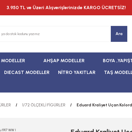
3.950 TL ve Üzeri Alışverişlerinizde KARGO ÜCRETSİZ!
Ara
T MODELLER
AHŞAP MODELLER
BOYA ,YAPIŞ
DIECAST MODELLER
NİTRO YAKITLAR
TAŞ MODEL
ÜRLER
1/72 ÖLÇEKLİ FİGÜRLER
Eduard Kraliyet Uçan Kolord
Eduard Kraliyet Uç