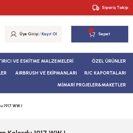
Sipariş Takip
Üye Girişi
/
Kayıt Ol
Sepet
TIRICI VE ESKİTME MALZEMELERİ
ÖZEL ÜRÜNLER
LER
AIRBRUSH VE EKİPMANLARI
R/C KAPORTALARI
MİMARİ PROJELER&MAKETLER
u 1917 WW I
an Kolordu 1917 WW I