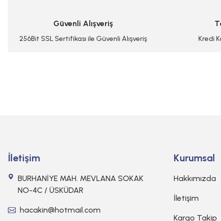
Ürün bilgilerinde hatalar bulunuyor.
Güvenli Alışveriş
T
Ürün fiyatı diğer sitelerden daha pahalı.
Bu ürüne benzer farklı alternatifler olmalı.
256Bit SSL Sertifikası ile Güvenli Alışveriş
Kredi K
İletişim
Kurumsal
BURHANİYE MAH. MEVLANA SOKAK
Hakkımızda
NO-4C / ÜSKÜDAR
İletişim
hacakin@hotmail.com
Kargo Takip