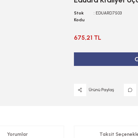
Stok
EDUARD7503
Kodu
675,21 TL
G
Ürünü Paylaş
Yorumlar
Taksit Seçenekle