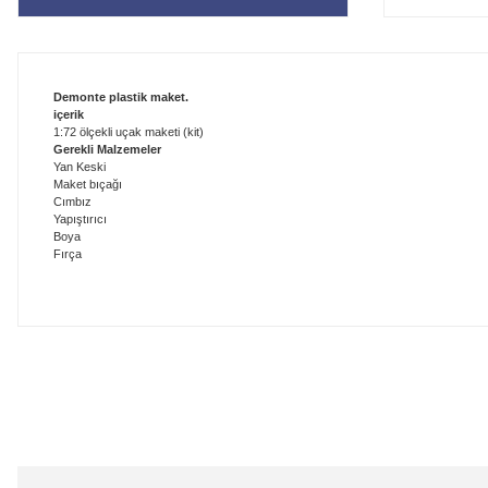
Demonte plastik maket.
içerik
1:72 ölçekli uçak maketi (kit)
Gerekli Malzemeler
Yan Keski
Maket bıçağı
Cımbız
Yapıştırıcı
Boya
Fırça
Bu ürünün fiyat bilgisi, resim, ürün açıklamalarında ve diğer konularda
Görüş ve önerileriniz için teşekkür ederiz.
Ürün resmi kalitesiz, bozuk veya görüntülenemiyor.
Ürün açıklamasında eksik bilgiler bulunuyor.