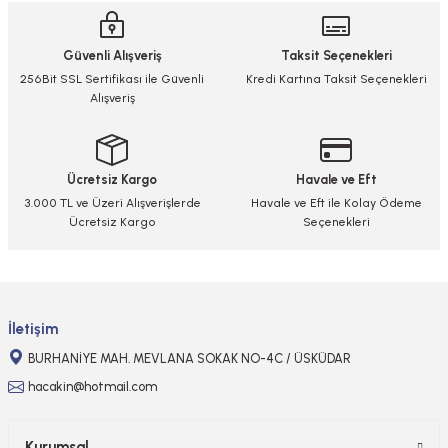
iletebilirsiniz.
Görüş ve önerileriniz için teşekkür ederiz.
Güvenli Alışveriş
Taksit Seçenekleri
Ürün resmi kalitesiz, bozuk veya görüntülenemiyor.
256Bit SSL Sertifikası ile Güvenli
Kredi Kartına Taksit Seçenekleri
Alışveriş
Ürün açıklamasında eksik bilgiler bulunuyor.
Ürün bilgilerinde hatalar bulunuyor.
Ürün fiyatı diğer sitelerden daha pahalı.
Ücretsiz Kargo
Havale ve Eft
Bu ürüne benzer farklı alternatifler olmalı.
3.000 TL ve Üzeri Alışverişlerde
Havale ve Eft ile Kolay Ödeme
Ücretsiz Kargo
Seçenekleri
Gönder
İletişim
BURHANİYE MAH. MEVLANA SOKAK NO-4C / ÜSKÜDAR
hacakin@hotmail.com
Kurumsal