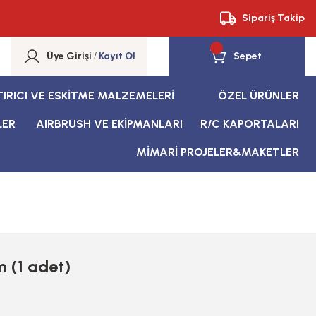
Sipariş Takip
Üye Girişi
/
Kayıt Ol
Sepet
TIRICI VE ESKİTME MALZEMELERİ
ÖZEL ÜRÜNLER
LER
AIRBRUSH VE EKİPMANLARI
R/C KAPORTALARI
MİMARİ PROJELER&MAKETLER
 (1 adet)