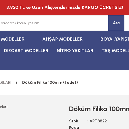
3.950 TL ve Üzeri Alışverişlerinizde KARGO ÜCRETSİZ!
Ara
T MODELLER
AHŞAP MODELLER
BOYA ,YAPIŞ
DIECAST MODELLER
NİTRO YAKITLAR
TAŞ MODEL
RLARI
Döküm Filika 100mm (1 adet)
Döküm Filika 100mm
Stok
ART8822
Kodu