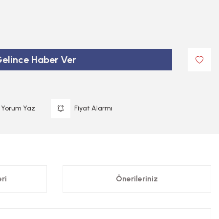
elince Haber Ver
Yorum Yaz
Fiyat Alarmı
ri
Önerileriniz