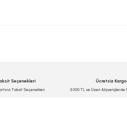
 yetersiz gördüğünüz noktaları öneri formunu kullanarak tarafımıza iletebilirsi
Bu ürüne ilk yorumu siz yapın!
Yorum Yaz/Add Comment
aksit Seçenekleri
Ücretsiz Kargo
artına Taksit Seçenekleri
3.000 TL ve Üzeri Alışverişlerde
Gönder