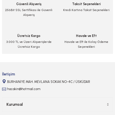
Güvenli Alışveriş
Taksit Seçenekleri
Ürün resmi kalitesiz, bozuk veya görüntülenemiyor.
256Bit SSL Sertifikası ile Güvenli
Kredi Kartına Taksit Seçenekleri
Alışveriş
Ürün açıklamasında eksik bilgiler bulunuyor.
Ürün bilgilerinde hatalar bulunuyor.
Ürün fiyatı diğer sitelerden daha pahalı.
Ücretsiz Kargo
Havale ve Eft
Bu ürüne benzer farklı alternatifler olmalı.
3.000 TL ve Üzeri Alışverişlerde
Havale ve Eft ile Kolay Ödeme
Ücretsiz Kargo
Seçenekleri
Gönder
İletişim
BURHANİYE MAH. MEVLANA SOKAK NO-4C / ÜSKÜDAR
hacakin@hotmail.com
Kurumsal