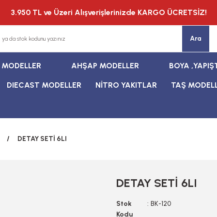
3.950 TL ve Üzeri Alışverişlerinizde KARGO ÜCRETSİZ!
Ara
T MODELLER
AHŞAP MODELLER
BOYA ,YAPIŞ
DIECAST MODELLER
NİTRO YAKITLAR
TAŞ MODEL
DETAY SETİ 6LI
DETAY SETİ 6LI
Stok
BK-120
Kodu