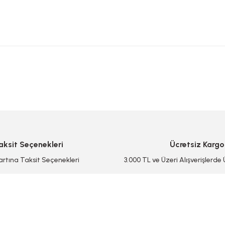
 yetersiz gördüğünüz noktaları öneri formunu kullanarak tarafımıza iletebilirsi
Bu ürüne ilk yorumu siz yapın!
Yorum Yaz/Add Comment
aksit Seçenekleri
Ücretsiz Kargo
artına Taksit Seçenekleri
3.000 TL ve Üzeri Alışverişlerde