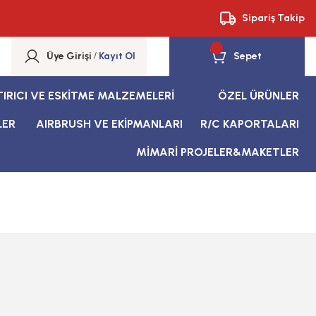
Sipariş Takip
Üye Girişi
/
Kayıt Ol
Sepet
TIRICI VE ESKİTME MALZEMELERİ
ÖZEL ÜRÜNLER
LER
AIRBRUSH VE EKİPMANLARI
R/C KAPORTALARI
MİMARİ PROJELER&MAKETLER