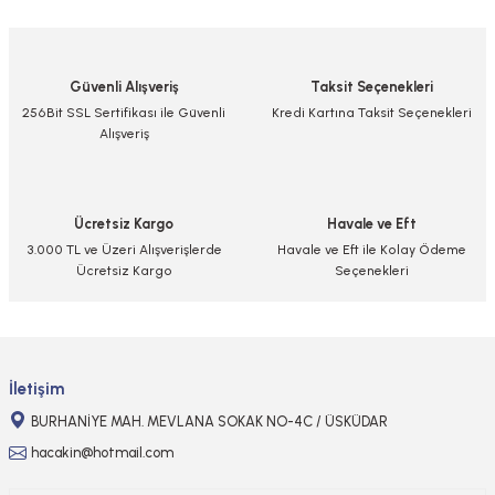
yetersiz gördüğünüz noktaları öneri formunu kullanarak tarafımıza
iletebilirsiniz.
Görüş ve önerileriniz için teşekkür ederiz.
Güvenli Alışveriş
Taksit Seçenekleri
Ürün resmi kalitesiz, bozuk veya görüntülenemiyor.
256Bit SSL Sertifikası ile Güvenli
Kredi Kartına Taksit Seçenekleri
Alışveriş
Ürün açıklamasında eksik bilgiler bulunuyor.
Ürün bilgilerinde hatalar bulunuyor.
Ürün fiyatı diğer sitelerden daha pahalı.
Ücretsiz Kargo
Havale ve Eft
Bu ürüne benzer farklı alternatifler olmalı.
3.000 TL ve Üzeri Alışverişlerde
Havale ve Eft ile Kolay Ödeme
Ücretsiz Kargo
Seçenekleri
Gönder
İletişim
BURHANİYE MAH. MEVLANA SOKAK NO-4C / ÜSKÜDAR
hacakin@hotmail.com