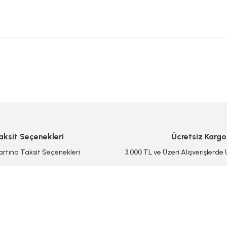
 yetersiz gördüğünüz noktaları öneri formunu kullanarak tarafımıza iletebilirsi
Bu ürüne ilk yorumu siz yapın!
Yorum Yaz/Add Comment
aksit Seçenekleri
Ücretsiz Kargo
artına Taksit Seçenekleri
3.000 TL ve Üzeri Alışverişlerde
Gönder