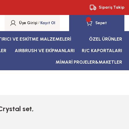
Sipariş Takip
Üye Girişi
/
Kayıt Ol
Sepet
TIRICI VE ESKİTME MALZEMELERİ
ÖZEL ÜRÜNLER
LER
AIRBRUSH VE EKİPMANLARI
R/C KAPORTALARI
MİMARİ PROJELER&MAKETLER
rystal set,