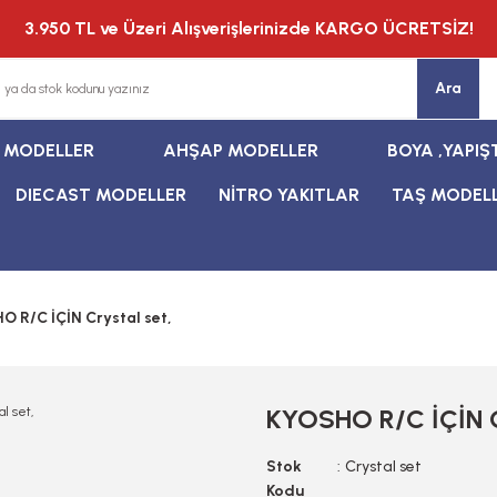
3.950 TL ve Üzeri Alışverişlerinizde KARGO ÜCRETSİZ!
Ara
T MODELLER
AHŞAP MODELLER
BOYA ,YAPIŞ
DIECAST MODELLER
NİTRO YAKITLAR
TAŞ MODEL
O R/C İÇİN Crystal set,
KYOSHO R/C İÇİN C
Stok
Crystal set
Kodu