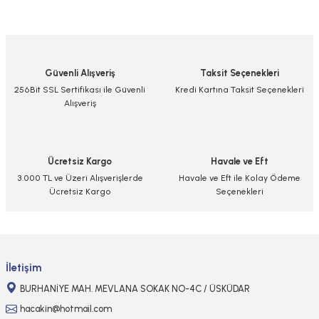
Bu ürünün fiyat bilgisi, resim, ürün açıklamalarında ve diğer konularda
yetersiz gördüğünüz noktaları öneri formunu kullanarak tarafımıza
iletebilirsiniz.
Görüş ve önerileriniz için teşekkür ederiz.
Güvenli Alışveriş
Taksit Seçenekleri
Ürün resmi kalitesiz, bozuk veya görüntülenemiyor.
256Bit SSL Sertifikası ile Güvenli
Kredi Kartına Taksit Seçenekleri
Alışveriş
Ürün açıklamasında eksik bilgiler bulunuyor.
Ürün bilgilerinde hatalar bulunuyor.
Ürün fiyatı diğer sitelerden daha pahalı.
Ücretsiz Kargo
Havale ve Eft
Bu ürüne benzer farklı alternatifler olmalı.
3.000 TL ve Üzeri Alışverişlerde
Havale ve Eft ile Kolay Ödeme
Ücretsiz Kargo
Seçenekleri
Gönder
İletişim
BURHANİYE MAH. MEVLANA SOKAK NO-4C / ÜSKÜDAR
hacakin@hotmail.com