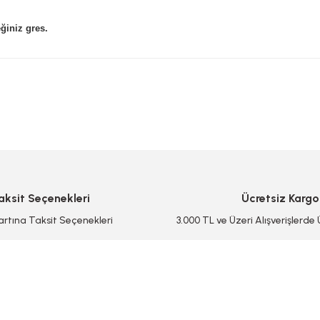
eğiniz gres.
 yetersiz gördüğünüz noktaları öneri formunu kullanarak tarafımıza iletebilirsi
Bu ürüne ilk yorumu siz yapın!
Yorum Yaz/Add Comment
aksit Seçenekleri
Ücretsiz Kargo
artına Taksit Seçenekleri
3.000 TL ve Üzeri Alışverişlerde
Gönder