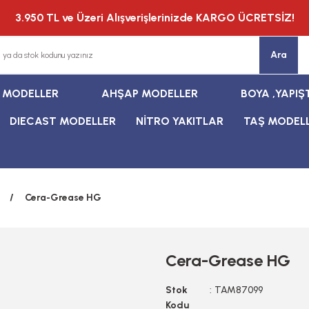
3.950 TL ve Üzeri Alışverişlerinizde KARGO ÜCRETSİZ!
Ara
T MODELLER
AHŞAP MODELLER
BOYA ,YAPIŞ
DIECAST MODELLER
NİTRO YAKITLAR
TAŞ MODEL
Cera-Grease HG
Cera-Grease HG
Stok
TAM87099
Kodu