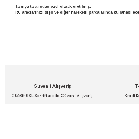
Tamiya tarafından özel olarak üretilmiş.
RC araçlarınızı dişli ve diğer hareketli parçalarında kullanabilec
Bu ürünün fiyat bilgisi, resim, ürün açıklamalarında ve diğer konularda
Görüş ve önerileriniz için teşekkür ederiz.
Ürün resmi kalitesiz, bozuk veya görüntülenemiyor.
Ürün açıklamasında eksik bilgiler bulunuyor.
Ürün bilgilerinde hatalar bulunuyor.
Güvenli Alışveriş
T
Ürün fiyatı diğer sitelerden daha pahalı.
Bu ürüne benzer farklı alternatifler olmalı.
256Bit SSL Sertifikası ile Güvenli Alışveriş
Kredi K