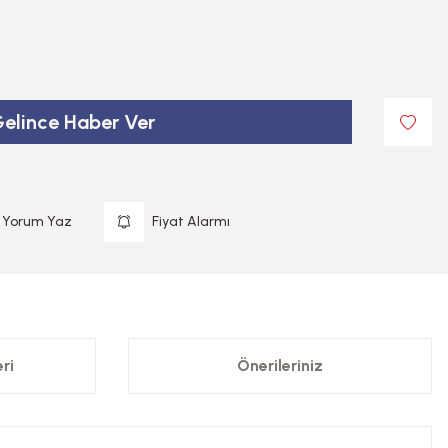
elince Haber Ver
Yorum Yaz
Fiyat Alarmı
ri
Önerileriniz