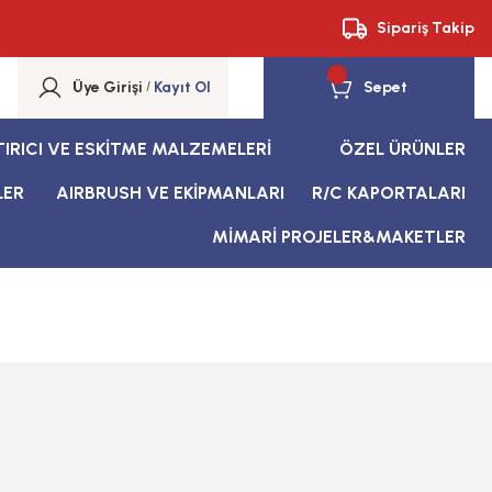
Sipariş Takip
Üye Girişi
/
Kayıt Ol
Sepet
TIRICI VE ESKİTME MALZEMELERİ
ÖZEL ÜRÜNLER
LER
AIRBRUSH VE EKİPMANLARI
R/C KAPORTALARI
MİMARİ PROJELER&MAKETLER