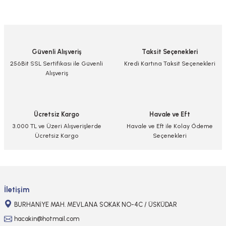
Bu ürünün fiyat bilgisi, resim, ürün açıklamalarında ve diğer konularda
yetersiz gördüğünüz noktaları öneri formunu kullanarak tarafımıza
iletebilirsiniz.
Görüş ve önerileriniz için teşekkür ederiz.
Güvenli Alışveriş
Taksit Seçenekleri
Ürün resmi kalitesiz, bozuk veya görüntülenemiyor.
256Bit SSL Sertifikası ile Güvenli
Kredi Kartına Taksit Seçenekleri
Alışveriş
Ürün açıklamasında eksik bilgiler bulunuyor.
Ürün bilgilerinde hatalar bulunuyor.
Ürün fiyatı diğer sitelerden daha pahalı.
Ücretsiz Kargo
Havale ve Eft
Bu ürüne benzer farklı alternatifler olmalı.
3.000 TL ve Üzeri Alışverişlerde
Havale ve Eft ile Kolay Ödeme
Ücretsiz Kargo
Seçenekleri
Gönder
İletişim
BURHANİYE MAH. MEVLANA SOKAK NO-4C / ÜSKÜDAR
hacakin@hotmail.com